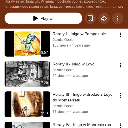
Roraty ze św. Ignacym. W ramach obchodu Jubileuszowego Roku 
Ignacjańskiego razem ze św. Ignacym - poczatkowo Inigo - pielgrzymujemy 
...more
od Pampeluny przez kolejne miejsca, do których dotarł nasz Pielgrzym, by 
razem z nim przygotować się na prawdziwe Boże Narodzenie, które zmienia 
Play all
życie, jak zmieniło życie Iniga. "Opowieść" skierowana głównie dla 
młodszych, ale z odniesieniami, które mogą dać coś do myślenia także i 
dorosłym.
Roraty I - Inigo w Pampelunie
Jezuici Opole
153 views
•
4 years ago
8:57
Roraty II - Inigo w Loyoli
Jezuici Opole
69 views
•
4 years ago
7:29
Roraty III - Inigo w drodze z Loyoli 
do Montserratu
Jezuici Opole
77 views
•
4 years ago
15:13
Roraty IV - Inigo w Manresie (na 