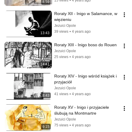
15 views
•
4 years ago
8:59
Roraty XII - Inigo w Salamance, w 
więzieniu
Jezuici Opole
39 views
•
4 years ago
13:43
Roraty XIII - Inigo boso do Rouen
Jezuici Opole
25 views
•
4 years ago
14:41
Roraty XIV - Inigo wśród książek i 
przyjaciół
Jezuici Opole
41 views
•
4 years ago
8:43
Roraty XV - Inigo i przyjaciele 
ślubują na Montmartre
Jezuici Opole
75 views
•
4 years ago
9:15