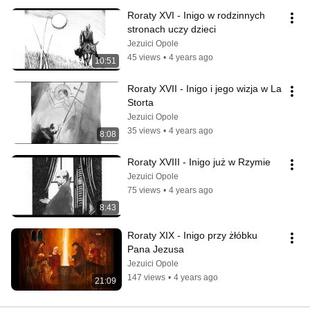
Roraty XVI - Inigo w rodzinnych 
stronach uczy dzieci
Jezuici Opole
45 views
•
4 years ago
10:51
Roraty XVII - Inigo i jego wizja w La 
Storta
Jezuici Opole
35 views
•
4 years ago
8:08
Roraty XVIII - Inigo już w Rzymie
Jezuici Opole
75 views
•
4 years ago
8:43
Roraty XIX - Inigo przy żłóbku 
Pana Jezusa
Jezuici Opole
147 views
•
4 years ago
21:09