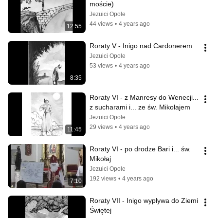
moście)
Jezuici Opole
44 views
•
4 years ago
12:55
Roraty V - Inigo nad Cardonerem
Jezuici Opole
53 views
•
4 years ago
8:35
Roraty VI - z Manresy do Wenecji... 
z sucharami i... ze św. Mikołajem
Jezuici Opole
29 views
•
4 years ago
11:45
Roraty VI - po drodze Bari i... św. 
Mikołaj
Jezuici Opole
192 views
•
4 years ago
7:10
Roraty VII - Inigo wypływa do Ziemi 
Świętej