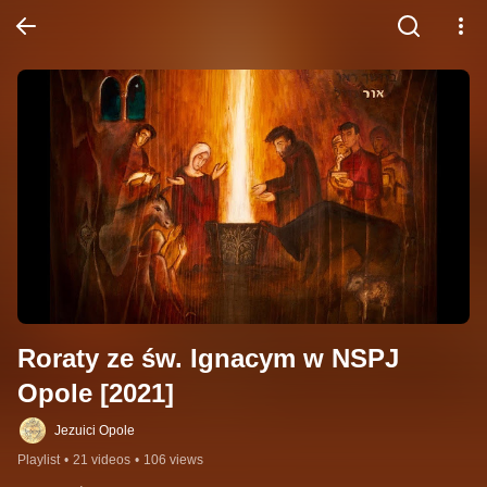
Roraty ze św. Ignacym w NSPJ 
Opole [2021]
Jezuici Opole
Playlist
•
21 videos
•
106 views