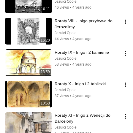
Jezuici Opole
46 views
•
4 years ago
10:11
Roraty VIII - Inigo przybywa do 
Jerozolimy
Jezuici Opole
44 views
•
4 years ago
16:20
Roraty IX - Inigo i 2 kamienie
Jezuici Opole
53 views
•
4 years ago
13:59
Roraty X - Inigo i 2 tabliczki
Jezuici Opole
37 views
•
4 years ago
10:53
Roraty XI - Inigo z Wenecji do 
Barcelony
Jezuici Opole