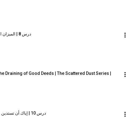
درس 8 | الميزان المفلس | سلسلة الهباء المنثور | راغب السرجاني
e Draining of Good Deeds | The Scattered Dust Series | 
درس 10 | إياك أن تستدين من أحد | سلسلة الهباء المنثور | راغب السرجاني