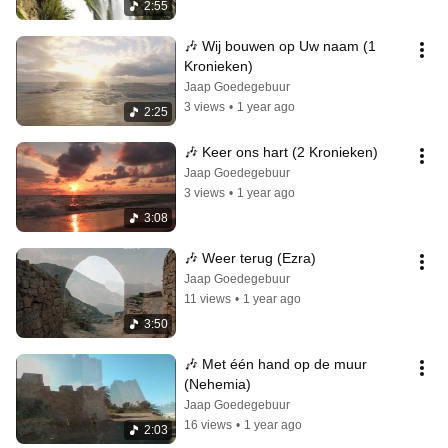
2:55
🎶 Wij bouwen op Uw naam (1 
Kronieken)
Jaap Goedegebuur
3 views
•
1 year ago
2:25
🎶 Keer ons hart (2 Kronieken)
Jaap Goedegebuur
3 views
•
1 year ago
3:08
🎶 Weer terug (Ezra)
Jaap Goedegebuur
11 views
•
1 year ago
3:50
🎶 Met één hand op de muur 
(Nehemia)
Jaap Goedegebuur
16 views
•
1 year ago
2:03