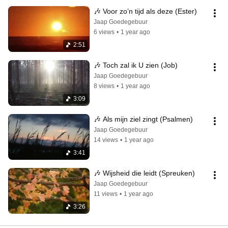
🎶 Voor zo’n tijd als deze (Ester)
Jaap Goedegebuur
6 views
•
1 year ago
2:51
🎶 Toch zal ik U zien (Job)
Jaap Goedegebuur
8 views
•
1 year ago
3:09
🎶 Als mijn ziel zingt (Psalmen)
Jaap Goedegebuur
14 views
•
1 year ago
3:41
🎶 Wijsheid die leidt (Spreuken)
Jaap Goedegebuur
11 views
•
1 year ago
3:26