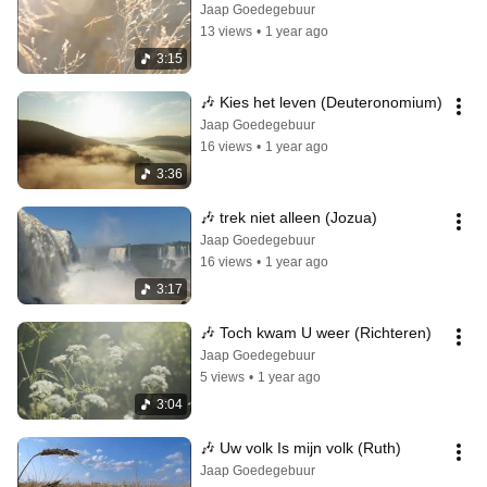
Jaap Goedegebuur
13 views
•
1 year ago
3:15
🎶 Kies het leven (Deuteronomium)
Jaap Goedegebuur
16 views
•
1 year ago
3:36
🎶 trek niet alleen (Jozua)
Jaap Goedegebuur
16 views
•
1 year ago
3:17
🎶 Toch kwam U weer (Richteren)
Jaap Goedegebuur
5 views
•
1 year ago
3:04
🎶 Uw volk Is mijn volk (Ruth)
Jaap Goedegebuur