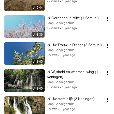
99 views
•
1 year ago
2:44
🎶 Geroepen in stilte (1 Samuël)
Jaap Goedegebuur
12 views
•
1 year ago
3:39
🎶 Uw Trouw Is Dieper (2 Samuël)
Jaap Goedegebuur
8 views
•
1 year ago
3:45
🎶 Wijsheid en waarschuwing (1 
Koningen)
Jaap Goedegebuur
10 views
•
1 year ago
3:45
🎶 Uw stem blijft (2 Koningen)
Jaap Goedegebuur
6 views
•
1 year ago