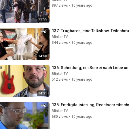
897 views
•
10 years ago
13:55
137: Tragbares, eine Talkshow-Teilnah
BlinkenTV
344 views
•
10 years ago
14:58
136: Scheidung, ein Schrei nach Liebe un
BlinkenTV
512 views
•
10 years ago
14:31
135: Entdigitalisierung, Rechtschreibsc
BlinkenTV
680 views
•
10 years ago