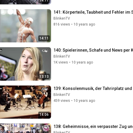
14:11
141: Körperteile, Taubheit und Fehler im
BlinkenTV
816 views
•
10 years ago
14:11
140: Spielerinnen, Schafe und News per 
BlinkenTV
1K views
•
10 years ago
13:13
139: Konsolenmusik, der Tahrirplatz und
BlinkenTV
459 views
•
10 years ago
14:06
138: Geheimnisse, ein verpasster Zug un
BlinkenTV