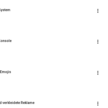
 System
Konsole
 Emojis
d verkleidete Reklame