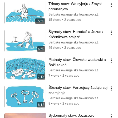
Třinaty staw: Wo syjerju / Zmysł 
přirunanjow
Serbske ewangelske towarstwo z.t.
15 views
•
2 years ago
15:59
Štyrnaty staw: Herodaš a Jezus / 
Křćenikowa smjerć
Serbske ewangelske towarstwo z.t.
49 views
•
2 years ago
6:50
Pjatnaty staw: Čłowske wustawki a 
Boži zakoń
Serbske ewangelske towarstwo z.t.
7 views
•
2 years ago
7:13
Šěsnaty staw: Farizejscy žadaju sej 
znamjenja
Serbske ewangelske towarstwo z.t.
8 views
•
2 years ago
6:12
Sydomnaty staw: Jezusowe 