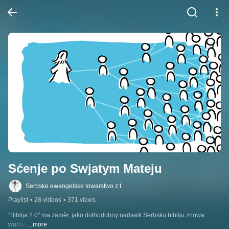
Sćenje po Swjatym Mateju
Serbske ewangelske towarstwo z.t.
Playlist
•
28 videos
•
371 views
"Biblija 2.0" ma zaměr, jako dołhodobny nadawk Serbsku bibliju znowa 
wudać.
...more