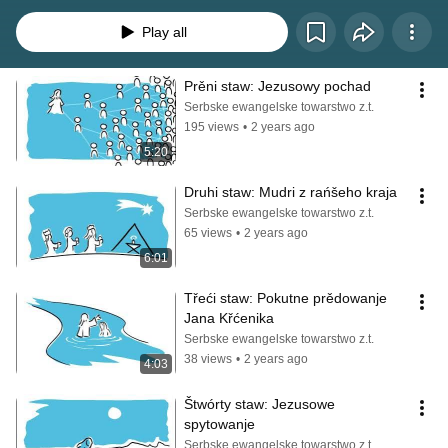
Play all
Prěni staw: Jezusowy pochad
Serbske ewangelske towarstwo z.t.
195 views
•
2 years ago
5:20
Druhi staw: Mudri z rańšeho kraja
Serbske ewangelske towarstwo z.t.
65 views
•
2 years ago
6:01
Třeći staw: Pokutne prědowanje 
Jana Křćenika
Serbske ewangelske towarstwo z.t.
38 views
•
2 years ago
4:03
Štwórty staw: Jezusowe 
spytowanje
Serbske ewangelske towarstwo z.t.