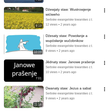
Dźewjaty staw: Wustrowjenje 
wićiweho
Serbske ewangelske towarstwo z.t.
12 views
•
2 years ago
9:13
Dźesaty staw: Powołanje a 
wupósłanje wučobnikow
Serbske ewangelske towarstwo z.t.
8 views
•
2 years ago
10:09
Jědnaty staw: Janowe prašenje
Serbske ewangelske towarstwo z.t.
10 views
•
2 years ago
7:01
Dwanaty staw: Jezus a sabat
Serbske ewangelske towarstwo z.t.
9 views
•
2 years ago
11:16