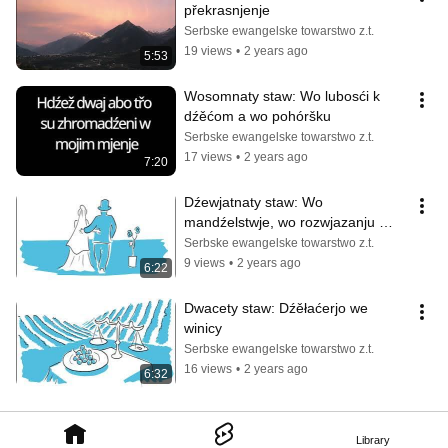
překrasnjenje
Serbske ewangelske towarstwo z.t.
19 views
•
2 years ago
5:53
Wosomnaty staw: Wo lubosći k 
dźěćom a wo pohóršku
Serbske ewangelske towarstwo z.t.
17 views
•
2 years ago
7:20
Dźewjatnaty staw: Wo 
mandźelstwje, wo rozwjazanju 
mandźelstwa, wo nježenjenju
Serbske ewangelske towarstwo z.t.
9 views
•
2 years ago
6:22
Dwacety staw: Dźěłaćerjo we 
winicy
Serbske ewangelske towarstwo z.t.
16 views
•
2 years ago
6:32
Library