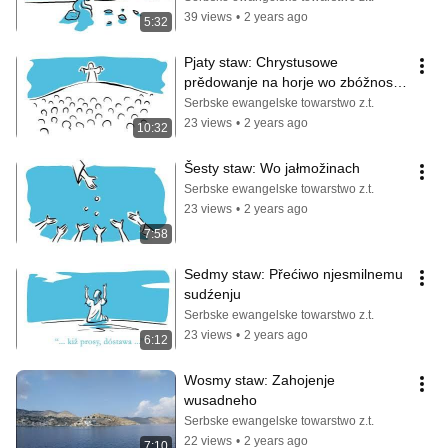
39 views
•
2 years ago
5:32
Pjaty staw: Chrystusowe 
prědowanje na horje wo zbóžnosći 
křesćanow ...
Serbske ewangelske towarstwo z.t.
23 views
•
2 years ago
10:32
Šesty staw: Wo jałmožinach
Serbske ewangelske towarstwo z.t.
23 views
•
2 years ago
7:58
Sedmy staw: Přećiwo njesmilnemu 
sudźenju
Serbske ewangelske towarstwo z.t.
23 views
•
2 years ago
6:12
Wosmy staw: Zahojenje 
wusadneho
Serbske ewangelske towarstwo z.t.
22 views
•
2 years ago
7:10