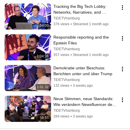
Tracking the Big Tech Lobby: 
Networks, Narratives, and 
Investigative Methods
TIDETVhamburg
376 views
•
Streamed 1 month ago
54:00
Responsible reporting and the 
Epstein Files
TIDETVhamburg
357 views
•
Streamed 1 month ago
1:04:36
Demokratie unter Beschuss: 
Berichten unter und über Trump
TIDETVhamburg
132 views
•
3 weeks ago
1:01:32
Neue Stimmen, neue Standards: 
Wie verändern Newsfluencer den 
Journalismus?
TIDETVhamburg
284 views
•
3 weeks ago
58:55