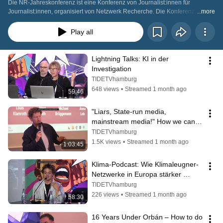
Die NR-​​Jahreskonferenz ist eine Konferenz von Journalist:innen für 
Journalist:innen, organisiert von Netzwerk Recherche. Die Konferenz steht 
...more
Mitglieder:innen und interessierten Kolleg:innen offen und findet am 
Freitag/Samstag, 12./13. Juni 2026, wie gewohnt beim NDR Fernsehen in 
Play all
Hamburg statt. 
Lightning Talks: KI in der 
Investigation
TIDETVhamburg
648 views
•
Streamed 1 month ago
59:46
"Liars, State-run media, 
mainstream media!" How we can 
regain people's trust
TIDETVhamburg
1.5K views
•
Streamed 1 month ago
1:03:45
Klima-Podcast: Wie Klimaleugner-
Netzwerke in Europa stärker 
werden
TIDETVhamburg
226 views
•
Streamed 1 month ago
58:30
16 Years Under Orbán – How to do 