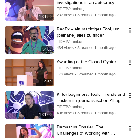
investigations in an autocracy
TIDETVhamburg
232 views
•
Streamed 1 month ago
1:01:50
RegEx – ein mächtiges Tool, um 
(beinahe) alles zu finden
TIDETVhamburg
434 views
•
Streamed 1 month ago
54:06
Awarding of the Closed Oyster
TIDETVhamburg
173 views
•
Streamed 1 month ago
9:50
KI for beginners: Tools, Trends und 
Tücken im journalistischen Alltag
TIDETVhamburg
408 views
•
Streamed 1 month ago
1:01:00
Damascus Dossier: The 
Challenges of Working with 