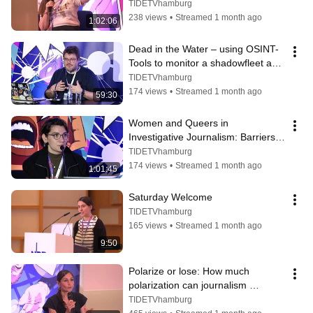
Traumatizing Content
TIDETVhamburg
238 views
•
Streamed 1 month ago
1:02:06
Dead in the Water – using OSINT-
Tools to monitor a shadowfleet and 
other sketchy boats
TIDETVhamburg
174 views
•
Streamed 1 month ago
59:30
Women and Queers in 
Investigative Journalism: Barriers, 
Strategies, and Empowerment
TIDETVhamburg
174 views
•
Streamed 1 month ago
1:01:45
Saturday Welcome
TIDETVhamburg
165 views
•
Streamed 1 month ago
9:50
Polarize or lose: How much 
polarization can journalism 
tolerate?
TIDETVhamburg