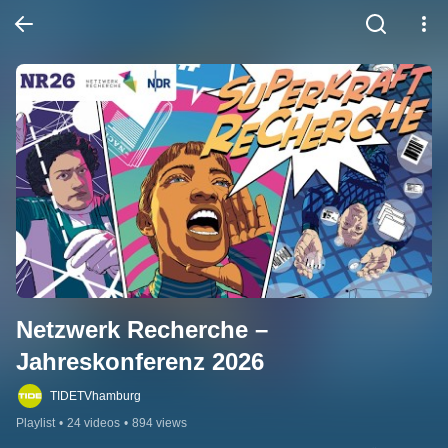
Netzwerk Recherche – 
Jahreskonferenz 2026
TIDETVhamburg
Playlist
•
24 videos
•
894 views