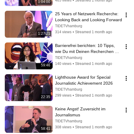
465 views
•
Streamed 1 month ago
1:04:00
25 Years of Netzwerk Recherche: 
Looking Back and Looking Forward
TIDETVhamburg
314 views
•
Streamed 1 month ago
1:27:21
Barrierefrei berichten: 10 Tipps, 
wie Du mit Deinen Recherchen 
mehr Menschen erreichst
TIDETVhamburg
140 views
•
Streamed 1 month ago
59:46
Lighthouse Award for Special 
Journalistic Achievement 2026
TIDETVhamburg
299 views
•
Streamed 1 month ago
22:35
Keine Angst! Zuversicht im 
Journalismus
TIDETVhamburg
308 views
•
Streamed 1 month ago
58:41