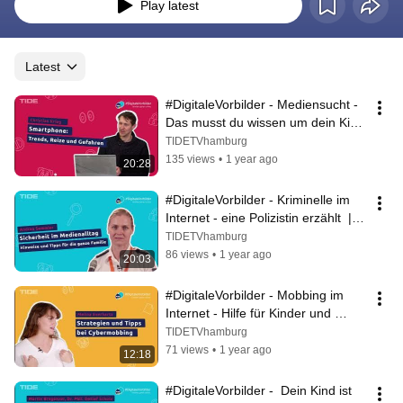
Play latest
Latest
#DigitaleVorbilder - Mediensucht - 
Das musst du wissen um dein Kind 
zu schützen!  | Podcast
TIDETVhamburg
135 views
•
1 year ago
20:28
#DigitaleVorbilder - Kriminelle im 
Internet - eine Polizistin erzählt  | 
Podcast
TIDETVhamburg
86 views
•
1 year ago
20:03
#DigitaleVorbilder - Mobbing im 
Internet - Hilfe für Kinder und 
Jugendliche | Podcast
TIDETVhamburg
71 views
•
1 year ago
12:18
#DigitaleVorbilder -  Dein Kind ist 