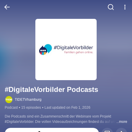
#DigitaleVorbilder Podcasts
TIDETVhamburg
Podcast
•
15 episodes
•
Last updated on Feb 1, 2026
Die Podcasts sind ein Zusammenschnitt der Webinare vom Projekt 
#DigitaleVorbilder. Die vollen Videoaufzeichnungen findest du auf unserem 
...more
Youtube Kanal in der #DigitaleVorbilder Video Playlist.