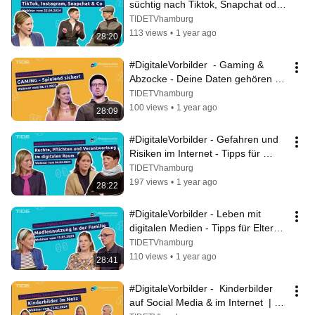
süchtig nach Tiktok, Snapchat oder 
Instagram?  | Podcast
TIDETVhamburg
113 views
•
1 year ago
28:20
#DigitaleVorbilder  - Gaming & 
Abzocke - Deine Daten gehören 
dir! | Podcast
TIDETVhamburg
100 views
•
1 year ago
28:09
#DigitaleVorbilder - Gefahren und 
Risiken im Internet - Tipps für 
Eltern  | Podcast
TIDETVhamburg
197 views
•
1 year ago
28:22
#DigitaleVorbilder - Leben mit 
digitalen Medien - Tipps für Eltern, 
Lehrer:innen & Pädagog:innen
TIDETVhamburg
110 views
•
1 year ago
28:41
#DigitaleVorbilder -  Kinderbilder 
auf Social Media & im Internet  | 