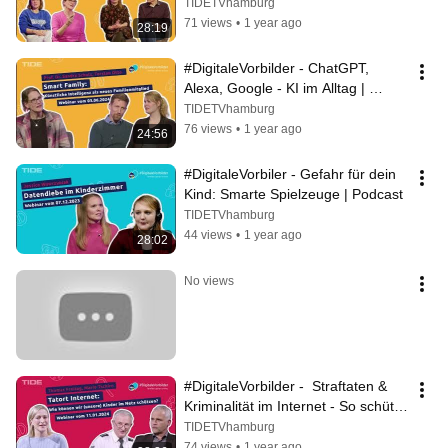
Podcast
TIDETVhamburg
71 views
•
1 year ago
28:19
#DigitaleVorbilder - ChatGPT, 
Alexa, Google - KI im Alltag | 
Podcast
TIDETVhamburg
76 views
•
1 year ago
24:56
#DigitaleVorbiler - Gefahr für dein 
Kind: Smarte Spielzeuge | Podcast
TIDETVhamburg
44 views
•
1 year ago
28:02
No views
#DigitaleVorbilder -  Straftaten & 
Kriminalität im Internet - So schützt 
du dein Kind. | Podcast
TIDETVhamburg
74 views
•
1 year ago