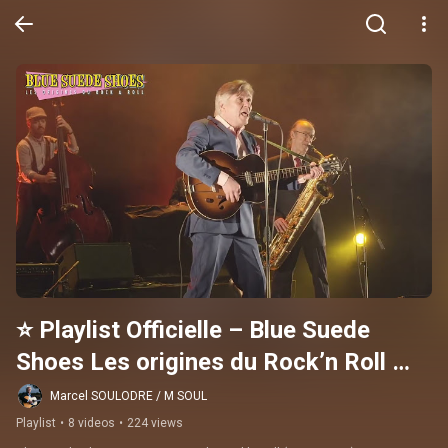
⭐ Playlist Officielle – Blue Suede 
Shoes Les origines du Rock’n Roll 
(1946–1959) Extraits du spectacle de 
Marcel SOULODRE / M SOUL
M.SOUL
Playlist
•
8 videos
•
224 views