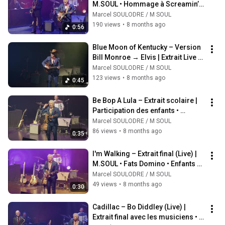
M.SOUL • Hommage à Screamin’ 
Jay Hawkins (1956)
Marcel SOULODRE / M SOUL
190 views
•
8 months ago
0:56
Blue Moon of Kentucky – Version 
Bill Monroe → Elvis | Extrait Live • 
M.SOUL & Jupiter
Marcel SOULODRE / M SOUL
123 views
•
8 months ago
0:45
Be Bop A Lula – Extrait scolaire | 
Participation des enfants • 
M.SOUL (Live)
Marcel SOULODRE / M SOUL
86 views
•
8 months ago
0:35
I'm Walking – Extrait final (Live) | 
M.SOUL • Fats Domino • Enfants en 
folie !
Marcel SOULODRE / M SOUL
49 views
•
8 months ago
0:30
Cadillac – Bo Diddley (Live) | 
Extrait final avec les musiciens • 