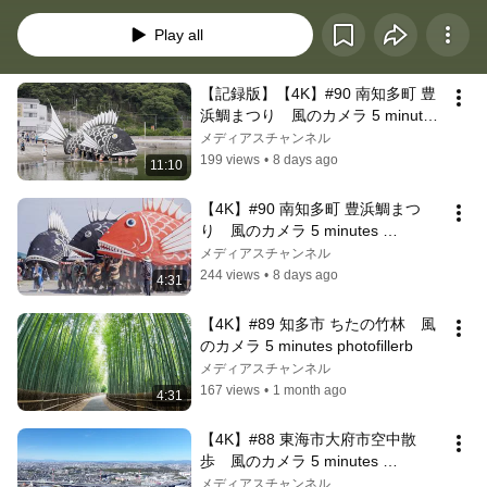
Play all
【記録版】【4K】#90 南知多町 豊
浜鯛まつり　風のカメラ 5 minutes 
photofillerb【風のカメラ特別編】
メディアスチャンネル
199 views
•
8 days ago
11:10
【4K】#90 南知多町 豊浜鯛まつ
り　風のカメラ 5 minutes 
photofillerb
メディアスチャンネル
244 views
•
8 days ago
4:31
【4K】#89 知多市 ちたの竹林　風
のカメラ 5 minutes photofillerb
メディアスチャンネル
167 views
•
1 month ago
4:31
【4K】#88 東海市大府市空中散
歩　風のカメラ 5 minutes 
photofillerb
メディアスチャンネル