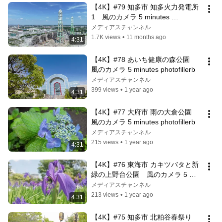
【4K】#79 知多市 知多火力発電所
1　風のカメラ 5 minutes 
photofillerb
メディアスチャンネル
1.7K views
•
11 months ago
4:31
【4K】#78 あいち健康の森公園　
風のカメラ 5 minutes photofillerb
メディアスチャンネル
399 views
•
1 year ago
4:31
【4K】#77 大府市 雨の大倉公園　
風のカメラ 5 minutes photofillerb
メディアスチャンネル
215 views
•
1 year ago
4:31
【4K】#76 東海市 カキツバタと新
緑の上野台公園　風のカメラ 5 
minutes photofillerb
メディアスチャンネル
213 views
•
1 year ago
4:31
【4K】#75 知多市 北粕谷春祭り　