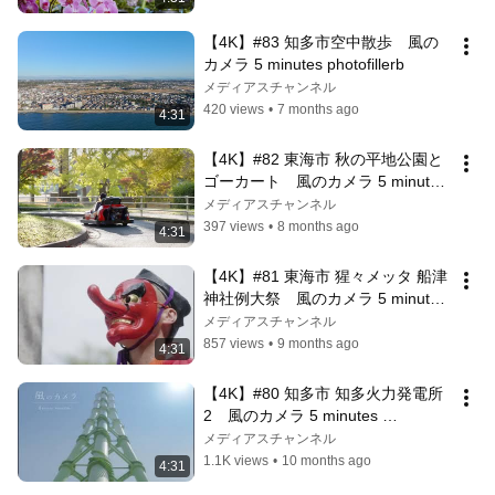
【4K】#83 知多市空中散歩　風の
カメラ 5 minutes photofillerb
メディアスチャンネル
420 views
•
7 months ago
4:31
【4K】#82 東海市 秋の平地公園と
ゴーカート　風のカメラ 5 minutes 
photofillerb
メディアスチャンネル
397 views
•
8 months ago
4:31
【4K】#81 東海市 猩々メッタ 船津
神社例大祭　風のカメラ 5 minutes 
photofillerb
メディアスチャンネル
857 views
•
9 months ago
4:31
【4K】#80 知多市 知多火力発電所
2　風のカメラ 5 minutes 
photofillerb
メディアスチャンネル
1.1K views
•
10 months ago
4:31