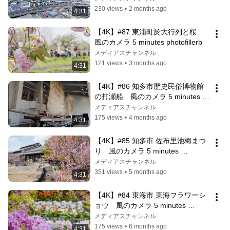
230 views
•
2 months ago
4:31
【4K】#87 東浦町於大行列と桜　
風のカメラ 5 minutes photofillerb
メディアスチャンネル
121 views
•
3 months ago
4:31
【4K】#86 知多市歴史民俗博物館
の打瀬船　風のカメラ 5 minutes 
photofillerb
メディアスチャンネル
175 views
•
4 months ago
4:31
【4K】#85 知多市 佐布里池梅まつ
り　風のカメラ 5 minutes 
photofillerb
メディアスチャンネル
351 views
•
5 months ago
4:31
【4K】#84 東海市 東海フラワーシ
ョウ　風のカメラ 5 minutes 
photofillerb
メディアスチャンネル
175 views
•
6 months ago
4:31