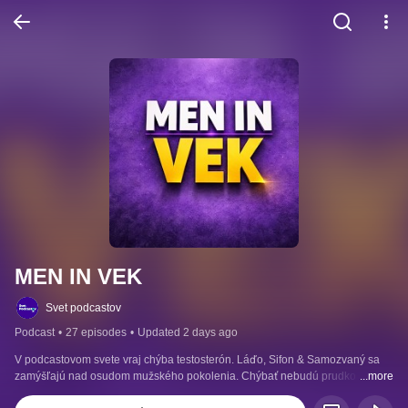
MEN IN VEK
Svet podcastov
Podcast
•
27 episodes
•
Updated 2 days ago
V podcastovom svete vraj chýba testosterón. Láďo, Sifon & Samozvaný sa 
zamýšľajú nad osudom mužského pokolenia. Chýbať nebudú prudko 
...more
"vedecké" reflexie ani "hlboké" vzťahové analýzy, ktoré ako inak vychádzajú 