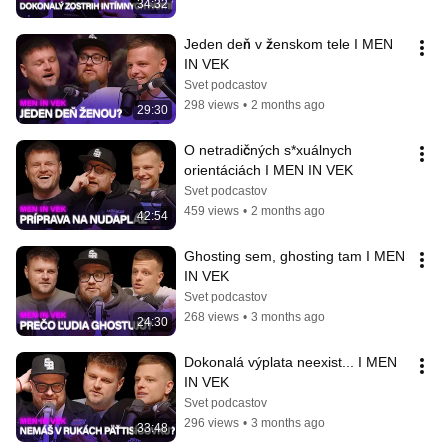
34:32
Jeden deň v ženskom tele I MEN 
IN VEK
Svet podcastov
298 views
•
2 months ago
29:30
O netradičných s*xuálnych 
orientáciách I MEN IN VEK
Svet podcastov
459 views
•
2 months ago
42:54
Ghosting sem, ghosting tam I MEN 
IN VEK
Svet podcastov
268 views
•
3 months ago
24:30
Dokonalá výplata neexist... I MEN 
IN VEK
Svet podcastov
296 views
•
3 months ago
33:48