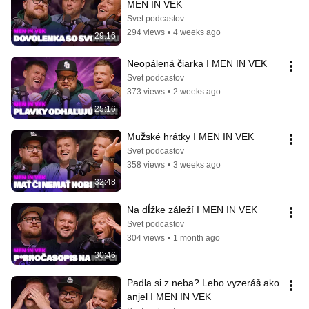
MEN IN VEK
Svet podcastov
294 views
•
4 weeks ago
29:16
Neopálená čiarka I MEN IN VEK
Svet podcastov
373 views
•
2 weeks ago
25:16
Mužské hrátky I MEN IN VEK
Svet podcastov
358 views
•
3 weeks ago
32:48
Na dĺžke záleží I MEN IN VEK
Svet podcastov
304 views
•
1 month ago
30:46
Padla si z neba? Lebo vyzeráš ako 
anjel I MEN IN VEK