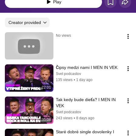
zo spolunažívania s jemnejším pohlavím.
Play
Creator provided
No views
Čipsy medzi nami I MEN IN VEK
Svet podcastov
135 views
•
1 day ago
22:01
Tak kedy bude dieťa? I MEN IN 
VEK
Svet podcastov
243 views
•
8 days ago
35:08
Staré dobré single dovolenky I 