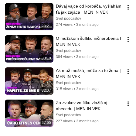
Dávaj vajce od korbáča, vyšlahám 
ťa jak zajáca I MEN IN VEK
Svet podcastov
274 views
•
3 months ago
28:21
O mužskom šuflíku ničnerobenia I 
MEN IN VEK
Svet podcastov
384 views
•
3 months ago
30:10
Ak muž mešká, môže za to žena | 
MEN IN VEK
Svet podcastov
315 views
•
3 months ago
32:07
Zo zvukov vo fitku zložíš aj 
abecedu | MEN IN VEK
Svet podcastov
227 views
•
3 months ago
27:05