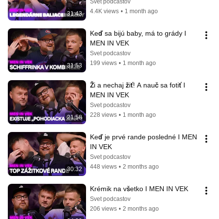
Svet podcastov
4.4K views
•
1 month ago
31:43
Keď sa bijú baby, má to grády I 
MEN IN VEK
Svet podcastov
199 views
•
1 month ago
31:53
Ži a nechaj žiť! A nauč sa fotiť I 
MEN IN VEK
Svet podcastov
228 views
•
1 month ago
21:58
Keď je prvé rande posledné I MEN 
IN VEK
Svet podcastov
448 views
•
2 months ago
30:32
Krémik na všetko I MEN IN VEK
Svet podcastov
206 views
•
2 months ago