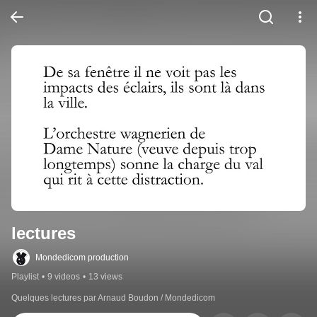
lectures
Mondedicom production
Playlist
•
9 videos
•
13 views
Quelques lectures par Arnaud Boudon / Mondedicom