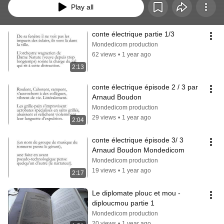
Play all
conte électrique partie 1/3
Mondedicom production
62 views
•
1 year ago
2:13
conte électrique épisode 2 / 3 par 
Arnaud Boudon
Mondedicom production
29 views
•
1 year ago
2:04
conte électrique épisode 3/ 3 
Arnaud Boudon Mondedicom
Mondedicom production
19 views
•
1 year ago
2:17
Le diplomate plouc et mou - 
diploucmou partie 1
Mondedicom production
20 views
•
1 year ago