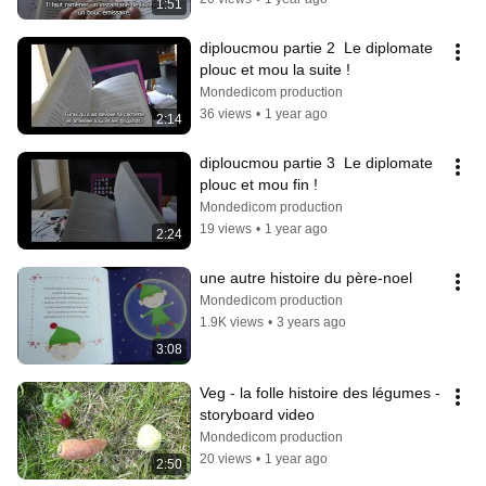
1:51
diploucmou partie 2  Le diplomate 
plouc et mou la suite !
Mondedicom production
36 views
•
1 year ago
2:14
diploucmou partie 3  Le diplomate 
plouc et mou fin !
Mondedicom production
19 views
•
1 year ago
2:24
une autre histoire du père-noel
Mondedicom production
1.9K views
•
3 years ago
3:08
Veg - la folle histoire des légumes - 
storyboard video
Mondedicom production
20 views
•
1 year ago
2:50