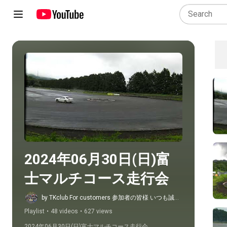
Play all
2024年06月30日(日)富
士マルチコース走行会
by TKclub For customers 参加者の皆様 いつも誠に
ありがとうございます
Playlist
•
48 videos
•
627 views
2024年06月30日(日)富士マルチコース走行会