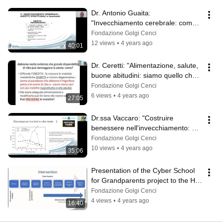
Dr. Antonio Guaita: 
"Invecchiamento cerebrale: come 
promuovere un buon 
Fondazione Golgi Cenci
invecchiamento?"
12 views
•
4 years ago
40:01
Dr. Ceretti: "Alimentazione, salute, 
buone abitudini: siamo quello che 
mangiamo?"
Fondazione Golgi Cenci
6 views
•
4 years ago
27:05
Dr.ssa Vaccaro: "Costruire 
benessere nell'invecchiamento: 
emozioni e cognitività"
Fondazione Golgi Cenci
10 views
•
4 years ago
35:06
Presentation of the Cyber School 
for Grandparents project to the HCI 
2022 international congress
Fondazione Golgi Cenci
4 views
•
4 years ago
16:40