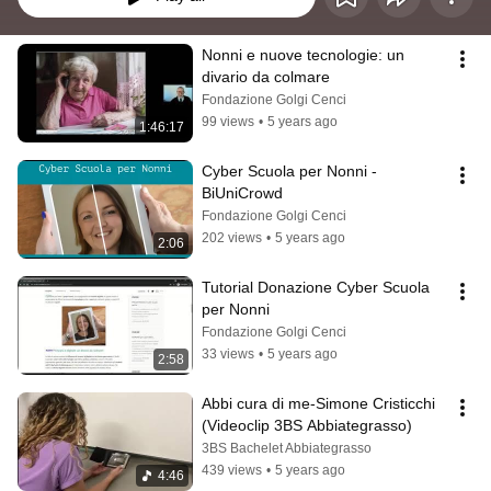
Nonni e nuove tecnologie: un 
divario da colmare
Fondazione Golgi Cenci
99 views
•
5 years ago
1:46:17
Cyber Scuola per Nonni -  
BiUniCrowd
Fondazione Golgi Cenci
202 views
•
5 years ago
2:06
Tutorial Donazione Cyber Scuola 
per Nonni
Fondazione Golgi Cenci
33 views
•
5 years ago
2:58
Abbi cura di me-Simone Cristicchi 
(Videoclip 3BS Abbiategrasso)
3BS Bachelet Abbiategrasso
439 views
•
5 years ago
4:46