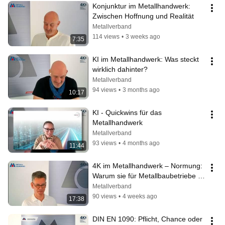
Konjunktur im Metallhandwerk: 
Zwischen Hoffnung und Realität
Metallverband
114 views
•
3 weeks ago
7:35
KI im Metallhandwerk: Was steckt 
wirklich dahinter?
Metallverband
94 views
•
3 months ago
10:17
KI - Quickwins für das 
Metallhandwerk
Metallverband
93 views
•
4 months ago
11:44
4K im Metallhandwerk – Normung: 
Warum sie für Metallbaubetriebe 
wichtiger ist als viele denken
Metallverband
90 views
•
4 weeks ago
17:38
DIN EN 1090: Pflicht, Chance oder 