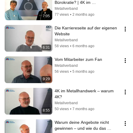
Bürokratie? | 4K im 
Metallhandwerk
Metallverband
77 views
•
2 months ago
7:05
Die Karriereseite auf der eigenen 
Website
Metallverband
58 views
•
6 months ago
6:31
Vom Mitarbeiter zum Fan
Metallverband
56 views
•
5 months ago
9:29
4K im Metallhandwerk – warum 
4K?
Metallverband
50 views
•
7 months ago
8:55
Warum deine Angebote nicht 
gewinnen – und wie du das 