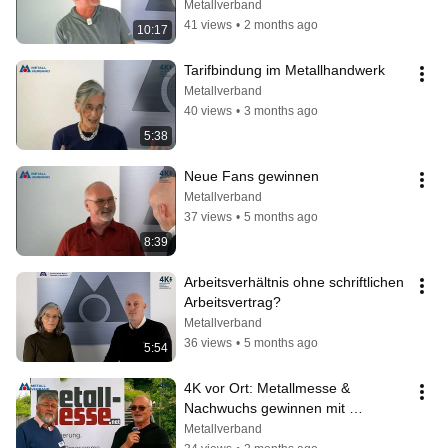
änderst | 4K im Metallhandwerk
Metallverband
41 views
•
2 months ago
10:17
Tarifbindung im Metallhandwerk
Metallverband
40 views
•
3 months ago
5:38
Neue Fans gewinnen
Metallverband
37 views
•
5 months ago
8:39
Arbeitsverhältnis ohne schriftlichen 
Arbeitsvertrag?
Metallverband
36 views
•
5 months ago
5:54
4K vor Ort: Metallmesse & 
Nachwuchs gewinnen mit 
„MeinMetall“
Metallverband