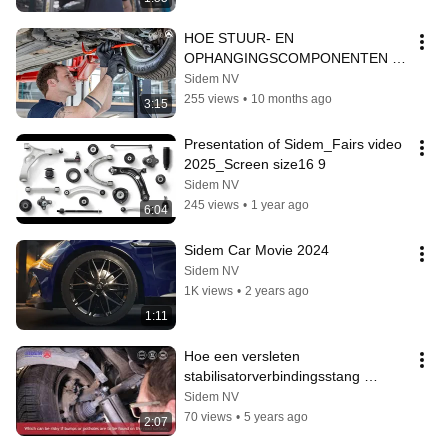
HOE STUUR- EN 
OPHANGINGSCOMPONENTEN 
CONTROLEREN?
Sidem NV
255 views
•
10 months ago
3:15
Presentation of Sidem_Fairs video 
2025_Screen size16 9
Sidem NV
245 views
•
1 year ago
6:04
Sidem Car Movie 2024
Sidem NV
1K views
•
2 years ago
1:11
Hoe een versleten 
stabilisatorverbindingsstang 
herkennen? (ENG) Sidem video
Sidem NV
70 views
•
5 years ago
2:07