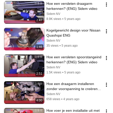
Hoe een versleten draagarm 
herkennen? (ENG) Sidem video
Sidem NV
8.9K views
•
5 years ago
2:47
Kogelgewricht design voor Nissan 
Quashqai ENG
Sidem NV
35 views
•
5 years ago
1:46
Hoe een versleten spoorstangeind 
herkennen? (ENG) Sidem video
Sidem NV
1.5K views
•
5 years ago
2:51
Hoe een draagarm installeren 
zonder voorspanning te creëren? 
Sidem Steering & Suspension 
Sidem NV
(ENG)
658 views
•
4 years ago
4:00
Hoe voer je een installatie uit met 