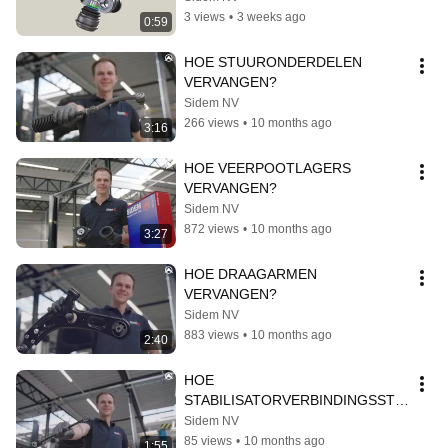
3 views
•
3 weeks ago
0:59
HOE STUURONDERDELEN 
VERVANGEN?
Sidem NV
266 views
•
10 months ago
3:16
HOE VEERPOOTLAGERS 
VERVANGEN?
Sidem NV
872 views
•
10 months ago
3:27
HOE DRAAGARMEN 
VERVANGEN?
Sidem NV
883 views
•
10 months ago
2:40
HOE 
STABILISATORVERBINDINGSSTA
NGEN VERVANGEN?
Sidem NV
85 views
•
10 months ago
1:55