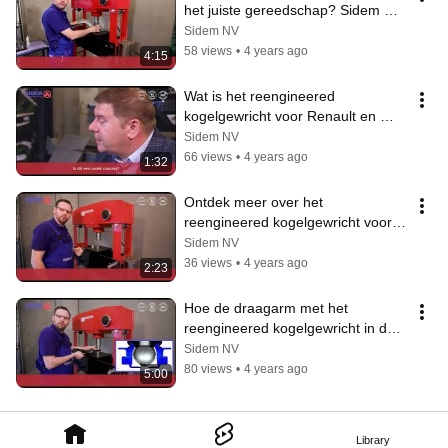
het juiste gereedschap? Sidem 
Steering & Suspension
Sidem NV
58 views
•
4 years ago
4:15
Wat is het reengineered 
kogelgewricht voor Renault en 
Dacia? (EN) Sidem Steering & 
Sidem NV
Suspension
66 views
•
4 years ago
1:32
Ontdek meer over het 
reengineered kogelgewricht voor 
Dacia en Renault (EN)
Sidem NV
36 views
•
4 years ago
2:23
Hoe de draagarm met het 
reengineered kogelgewricht in de 
auto installeren? (Dacia - Renault)
Sidem NV
80 views
•
4 years ago
5:00
Library