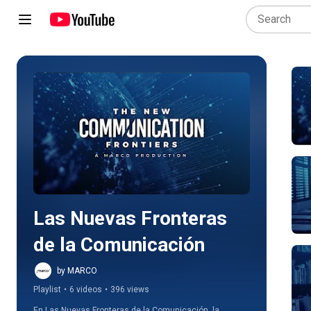
Play all
Las Nuevas Fronteras 
de la Comunicación
by MARCO
Playlist
•
6 videos
•
396 views
En Las Nuevas Fronteras de la Comunicación, la 