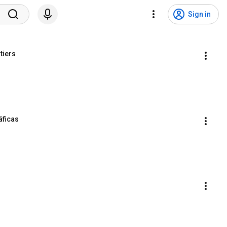
Sign in
tiers
áficas