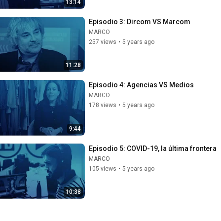
13:14
Episodio 3: Dircom VS Marcom
MARCO
257 views
•
5 years ago
11:28
Episodio 4: Agencias VS Medios
MARCO
178 views
•
5 years ago
9:44
Episodio 5: COVID-19, la última frontera
MARCO
105 views
•
5 years ago
10:38