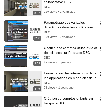
collaborative DEC
DEC
120 views
•
2 years ago
5:07
Paramétrage des variables 
didactiques dans les applications 
de l'e-space DEC
DEC
170 views
•
2 years ago
3:38
Gestion des comptes utilisateurs et 
des classes sur l'e-space DEC
DEC
29 views
•
1 year ago
3:53
Présentation des interactions dans 
les applications en mode classique
DEC
78 views
•
2 years ago
4:26
Création de comptes enfants sur 
l'e-space DEC