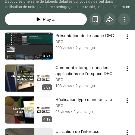
Découvrez une série de tutoriels détaillés qui vous guideront dans 
l'utilisation de notre plateforme pédagogique innovante, l'e-space DEC et de 
...more
ses applications. Apprenez à utiliser les applications, les outils et les 
fonctionnalités pédagogiques. Ces vidéos sont conçues pour rendre 
Play all
l'utilisation de l'e-space DEC intuitive et efficace.
Présentation de l'e-space DEC
DEC
200 views
•
2 years ago
2:57
Comment interagir dans les 
applications de l'e-space DEC
DEC
103 views
•
2 years ago
3:09
Réalisation type d'une activité
DEC
98 views
•
2 years ago
4:19
Utilisation de l'interface 