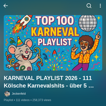
KARNEVAL PLAYLIST 2026 - 111 
Kölsche Karnevalshits - über 5 
Stunden - Top 100
Jeckenfeld
Playlist
•
111 videos
•
258,373 views