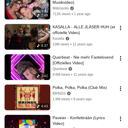
Musikvideo)
Mätropolis
712K views
•
1 year ago
2:49
KASALLA - ALLE JLÄSER HUH (et 
offizielle Video)
Kasalla
10M views
•
11 years ago
4:37
Querbeat - Nie mehr Fastelovend 
[Offizielles Video]
Querbeat
9.8M views
•
11 years ago
3:42
Polka, Polka, Polka (Club Mix)
BRINGS
1.8M views
•
8 years ago
4:43
Paveier - Konfettirään (Lyrics 
Video)