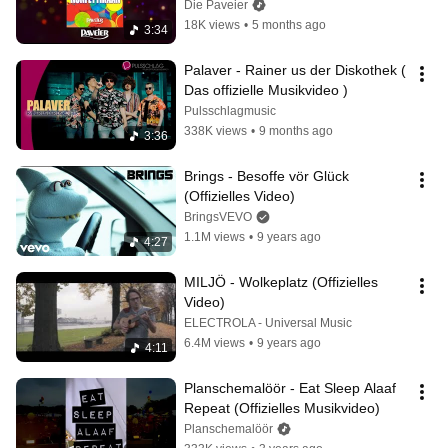
Die Paveier
18K views
•
5 months ago
3:34
Palaver - Rainer us der Diskothek ( 
Das offizielle Musikvideo )
Pulsschlagmusic
338K views
•
9 months ago
3:36
Brings - Besoffe vör Glück 
(Offizielles Video)
BringsVEVO
1.1M views
•
9 years ago
4:27
MILJÖ - Wolkeplatz (Offizielles 
Video)
ELECTROLA - Universal Music
6.4M views
•
9 years ago
4:11
Planschemalöör - Eat Sleep Alaaf 
Repeat (Offizielles Musikvideo)
Planschemalöör