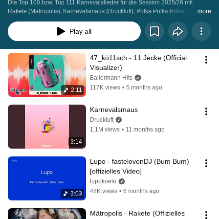
Die Top 100 bzw. Top 111 Karnevalslieder für die Session 2025/26 mit 
Rakete (Mätropolis), Karnevalsmaus (Druckluft), Polka Polka Polka Remix 
...more
(Brings) oder Stadt met K (Kasalla)
Play all
47_kö11sch - 11 Jecke (Official 
Visualizer)
Ballermann Hits
117K views
•
5 months ago
2:11
Karnevalsmaus
Druckluft
1.1M views
•
11 months ago
3:14
Lupo - fastelovenDJ (Bum Bum) 
[offizielles Video]
lupokoeln
48K views
•
6 months ago
3:03
Mätropolis - Rakete (Offizielles 