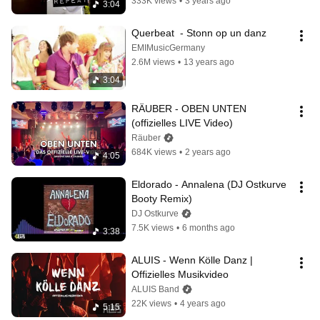
333K views
•
3 years ago
3:04
Querbeat  - Stonn op un danz
EMIMusicGermany
2.6M views
•
13 years ago
3:04
RÄUBER - OBEN UNTEN 
(offizielles LIVE Video)
Räuber
684K views
•
2 years ago
4:05
Eldorado - Annalena (DJ Ostkurve 
Booty Remix)
DJ Ostkurve
7.5K views
•
6 months ago
3:38
ALUIS - Wenn Kölle Danz | 
Offizielles Musikvideo
ALUIS Band
22K views
•
4 years ago
5:15