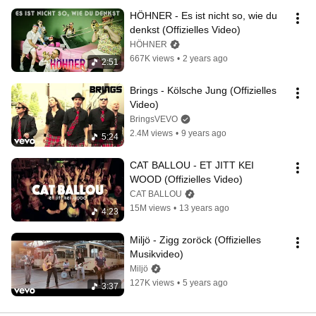
HÖHNER - Es ist nicht so, wie du 
denkst (Offizielles Video)
HÖHNER
667K views
•
2 years ago
2:51
Brings - Kölsche Jung (Offizielles 
Video)
BringsVEVO
2.4M views
•
9 years ago
5:24
CAT BALLOU - ET JITT KEI 
WOOD (Offizielles Video)
CAT BALLOU
15M views
•
13 years ago
4:23
Miljö - Zigg zoröck (Offizielles 
Musikvideo)
Miljö
127K views
•
5 years ago
3:37