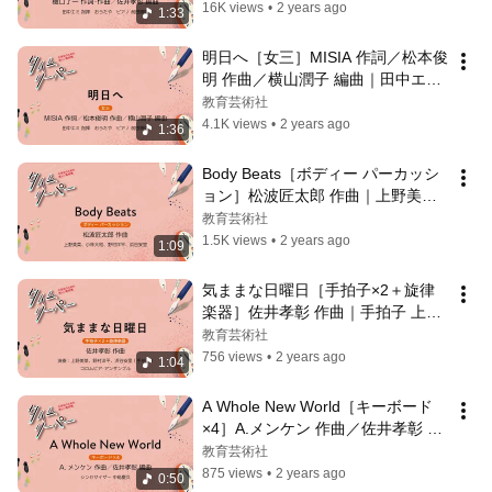
勝則
16K views
•
2 years ago
1:33
明日へ［女三］MISIA 作詞／松本俊
明 作曲／横山潤子 編曲｜田中エミ 
指揮／おうたや／ピアノ 前田勝則
教育芸術社
4.1K views
•
2 years ago
1:36
Body Beats［ボディー パーカッシ
ョン］松波匠太郎 作曲｜上野美
菜、小林大和、野村洋平、浜谷安里
教育芸術社
1.5K views
•
2 years ago
1:09
気ままな日曜日［手拍子×2＋旋律
楽器］佐井孝彰 作曲｜手拍子 上野
美菜、野村洋平、浜谷安里／コロム
教育芸術社
ビア・アンサンブル
756 views
•
2 years ago
1:04
A Whole New World［キーボード
×4］A.メンケン 作曲／佐井孝彰 編
曲｜シンセサイザー 中島慶久
教育芸術社
875 views
•
2 years ago
0:50