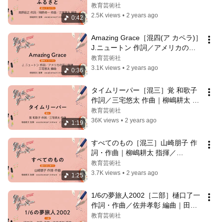
悠太 編曲｜柳嶋耕太 指揮／
教育芸術社
vocalconsort initium
2.5K views
•
2 years ago
0:42
Amazing Grace［混四(ア カペラ)］
J.ニュートン 作詞／アメリカの古
い旋律／三宅悠太 編曲｜柳嶋耕太 
教育芸術社
指揮／vocalconsort initium
3.1K views
•
2 years ago
0:36
タイムリーパー［混三］覚 和歌子 
作詞／三宅悠太 作曲｜柳嶋耕太 指
揮／vocalconsort initium／ピアノ 
教育芸術社
薄木　葵
36K views
•
2 years ago
1:19
すべてのもの［混三］山崎朋子 作
詞・作曲｜柳嶋耕太 指揮／
vocalconsort initium／ピアノ 薄
教育芸術社
木　葵
3.7K views
•
2 years ago
1:25
1/6の夢旅人2002［二部］樋口了一 
作詞・作曲／佐井孝彰 編曲｜田中
エミ 指揮／おうたや／ピアノ 前田
教育芸術社