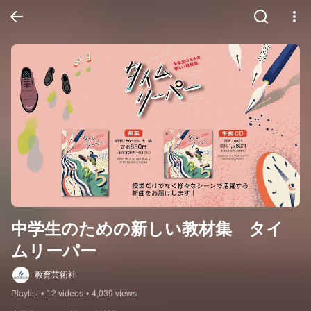
中学生のための新しい教材集　タイ
ムリーパー
教育芸術社
Playlist
•
12 videos
•
4,039 views