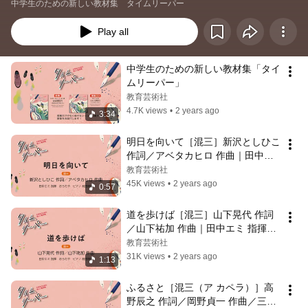
中学生のための新しい教材集　タイムリーパー
Play all
中学生のための新しい教材集「タイ
ムリーパー」
教育芸術社
4.7K views
•
2 years ago
3:34
明日を向いて［混三］新沢としひこ 
作詞／アベタカヒロ 作曲｜田中エ
ミ 指揮／おうたや／ピアノ 前田勝
教育芸術社
則
45K views
•
2 years ago
0:57
道を歩けば［混三］山下晃代 作詞
／山下祐加 作曲｜田中エミ 指揮／
おうたや／ピアノ 前田勝則
教育芸術社
31K views
•
2 years ago
1:13
ふるさと［混三（ア カペラ）］高
野辰之 作詞／岡野貞一 作曲／三宅