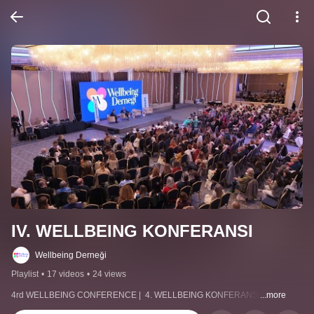
IV. WELLBEING KONFERANSI
Wellbeing Derneği
Playlist
•
17 videos
•
24 views
4rd WELLBEING CONFERENCE |  4. WELLBEING KONFERANSI
...more