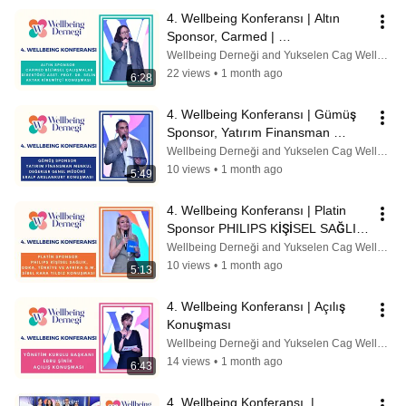
4. Wellbeing Konferansı | Altın 
Sponsor, Carmed | 
Asst.Prof.Dr.Selin Aktar Kiremitçi
Wellbeing Derneği and Yukselen Cag Wellbeing Academy by Ebru Şinik
22 views
•
1 month ago
6:28
4. Wellbeing Konferansı | Gümüş 
Sponsor, Yatırım Finansman 
Menkul Değerler  | Eralp Arslankurt
Wellbeing Derneği and Yukselen Cag Wellbeing Academy by Ebru Şinik
10 views
•
1 month ago
5:49
4. Wellbeing Konferansı | Platin 
Sponsor PHILIPS KİŞİSEL SAĞLIK 
| Sibel Kara  Yıldız
Wellbeing Derneği and Yukselen Cag Wellbeing Academy by Ebru Şinik
10 views
•
1 month ago
5:13
4. Wellbeing Konferansı | Açılış 
Konuşması
Wellbeing Derneği and Yukselen Cag Wellbeing Academy by Ebru Şinik
14 views
•
1 month ago
6:43
4. Wellbeing Konferansı  |   