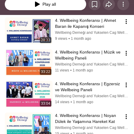
Play all
4. Wellbeing Konferansı | Ahmet 
Baran ile Kapanış Konseri
Wellbeing Derneği and Yukselen Cag Wellbeing Academy by Ebru Şinik
9 views
•
1 month ago
28:33
4. Wellbeing Konferansı | Müzik ve 
Wellbeing Paneli
Wellbeing Derneği and Yukselen Cag Wellbeing Academy by Ebru Şinik
11 views
•
1 month ago
33:22
4. Wellbeing Konferansı | Egzersiz 
ve Wellbeing Paneli
Wellbeing Derneği and Yukselen Cag Wellbeing Academy by Ebru Şinik
14 views
•
1 month ago
33:04
4. Wellbeing Konferansı | Noyan 
Dülek ile Yaşamına Hareket Kat
Wellbeing Derneği and Yukselen Cag Wellbeing Academy by Ebru Şinik
15 views
•
1 month ago