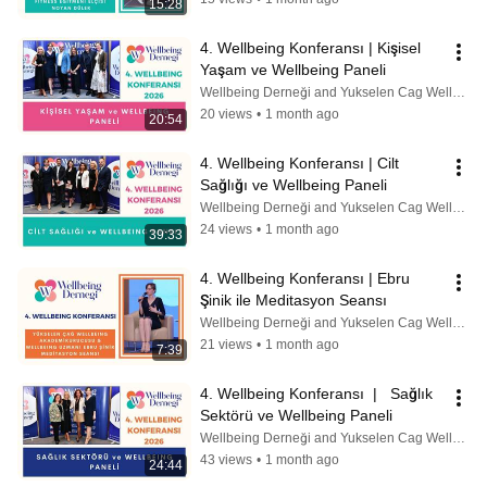
15:28
4. Wellbeing Konferansı | Kişisel 
Yaşam ve Wellbeing Paneli
Wellbeing Derneği and Yukselen Cag Wellbeing Academy by Ebru Şinik
20 views
•
1 month ago
20:54
4. Wellbeing Konferansı | Cilt 
Sağlığı ve Wellbeing Paneli
Wellbeing Derneği and Yukselen Cag Wellbeing Academy by Ebru Şinik
24 views
•
1 month ago
39:33
4. Wellbeing Konferansı | Ebru 
Şinik ile Meditasyon Seansı
Wellbeing Derneği and Yukselen Cag Wellbeing Academy by Ebru Şinik
21 views
•
1 month ago
7:39
4. Wellbeing Konferansı  |   Sağlık 
Sektörü ve Wellbeing Paneli
Wellbeing Derneği and Yukselen Cag Wellbeing Academy by Ebru Şinik
43 views
•
1 month ago
24:44