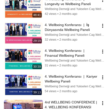
Longevity ve Wellbeing Paneli
Wellbeing Derneği and Yukselen Cag Wellbeing Academy by Ebru Şinik
42 views
•
2 months ago
46:41
4. Wellbeing Konferansı  |  İş 
Dünyasında Wellbeing Paneli
Wellbeing Derneği and Yukselen Cag Wellbeing Academy by Ebru Şinik
32 views
•
2 months ago
29:19
4. Wellbeing Konferansı  |  
Finansal Wellbeing Paneli
Wellbeing Derneği and Yukselen Cag Wellbeing Academy by Ebru Şinik
31 views
•
2 months ago
30:39
4. Wellbeing Konferansı  |  Kariyer 
Wellbeing Paneli
Wellbeing Derneği and Yukselen Cag Wellbeing Academy by Ebru Şinik
54 views
•
2 months ago
39:13
4rd WELLBEING CONFERENCE |  
4. WELLBEING KONFERANSI