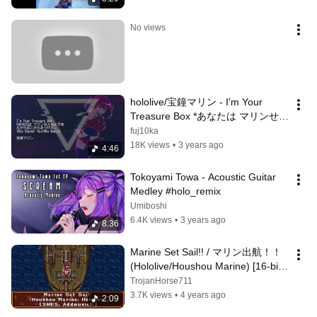
No views
hololive/宝鐘マリン - I'm Your 
Treasure Box *あなたは マリンせん
ちょうを たからばこからみつけ
fuj10ka
た。(Box Banger fuji0ka Remix)
18K views
•
3 years ago
4:46
Tokoyami Towa - Acoustic Guitar 
Medley #holo_remix
Umiboshi
6.4K views
•
3 years ago
8:36
Marine Set Sail!! / マリン出航！！ 
(Hololive/Houshou Marine) [16-bit, 
SNES]
TrojanHorse711
3.7K views
•
4 years ago
2:09