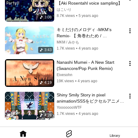
【Aki Rosentahl voice sampling】
はこいり
8.7K views
•
5 years ago
3:08
キミだけのメロディ -MKM's 
Remix- 【 角巻わため / 
#holo_remix 】
MKM / みかも
1.7K views
•
4 years ago
3:43
Nanashi Mumei - A New Start 
(Swancore/Pop Punk Remix)
Eivesohn
19K views
•
4 years ago
4:19
Shiny Smily Story in pixel 
animation/SSSをピクセルアニメー
ションにしてみた/我把SSS做成像
YoooooooWTF
素動畫了[Hololive Pixel Animation]
1.7K views
•
4 years ago
4:28
Library