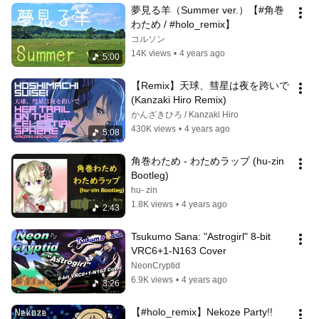
夢見る羊（Summer ver.）【#角巻
わため / #holo_remix】
コルソン
14K views
•
4 years ago
5:00
【Remix】天球、彗星は夜を跨いで 
(Kanzaki Hiro Remix)
かんざきひろ / Kanzaki Hiro
430K views
•
4 years ago
5:08
角巻わため - わためラップ (hu-zin 
Bootleg)
hu- zin
1.8K views
•
4 years ago
2:43
Tsukumo Sana: "Astrogirl" 8-bit 
VRC6+1-N163 Cover
NeonCryptid
6.9K views
•
4 years ago
3:26
【#holo_remix】Nekoze Party!!