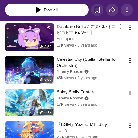
Play all
Detabare Neko / デタバレネコ 【 
ピコピコ 64 Ver. 】
tMOEqJOE
17K views
•
3 years ago
3:53
Celestial City (Stellar Stellar for 
Orchestra)
Jeremy Robson
45K views
•
3 years ago
6:00
Shiny Smily Fanfare
Jeremy Robson
17K views
•
3 years ago
3:12
『BGM』Yozora MELdley
jiyou3
2.7K views
•
3 years ago