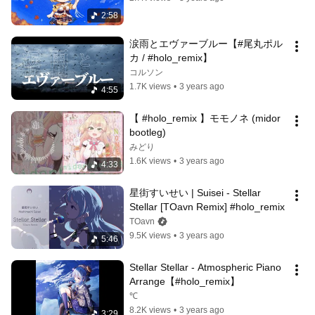
2:58
涙雨とエヴァーブルー【#尾丸ポル
カ / #holo_remix】
コルソン
1.7K views
•
3 years ago
4:55
【 #holo_remix 】モモノネ (midor 
bootleg)
みどり
1.6K views
•
3 years ago
4:33
星街すいせい | Suisei - Stellar 
Stellar [TOavn Remix] #holo_remix
TOavn
9.5K views
•
3 years ago
5:46
Stellar Stellar - Atmospheric Piano 
Arrange【#holo_remix】
℃ ­ ­
8.2K views
•
3 years ago
3:29