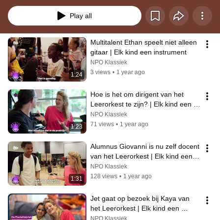
maken en zo kinderen in Nederland een instrument te geven en daarmee 
een muzikale jeugd. Meer info: npoklassiek.nl/actie
Play all
Multitalent Ethan speelt niet alleen 
gitaar | Elk kind een instrument
NPO Klassiek
3 views
•
1 year ago
1:24
Hoe is het om dirigent van het 
Leerorkest te zijn? | Elk kind een 
instrument
NPO Klassiek
71 views
•
1 year ago
1:23
Alumnus Giovanni is nu zelf docent 
van het Leerorkest | Elk kind een 
instrument
NPO Klassiek
128 views
•
1 year ago
1:31
Jet gaat op bezoek bij Kaya van 
het Leerorkest | Elk kind een 
instrument
NPO Klassiek