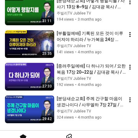
[분당새순교회] 어떻게 행할지를 / 사
사기 13장 8~9절 / 김대광 목사 / 
2026.4.12 주일설교
주빌리TV Jubilee TV
194 views
•
3 months ago
31:11
[부활절예배] 기록된 모든 것이 이루
어져야 하리라 / 누가복음 24장 
44~45절 / 김대광 목사 / 2026.4.5 분
주빌리TV Jubilee TV
당새순교회
141 views
•
4 months ago
25:35
[종려주일예배] 다 하나가 되어 / 요한
복음 17장 20~22절 / 김대광 목사 / 
2026.3.29 분당새순교회
주빌리TV Jubilee TV
192 views
•
4 months ago
27:33
[분당새순교회] 주께 간구할 마음이 
생겼나이다 / 사무엘하 7장 27절 / 김
대광 목사 / 2026.3.22 주일설교
주빌리TV Jubilee TV
324 views
•
4 months ago
29:42