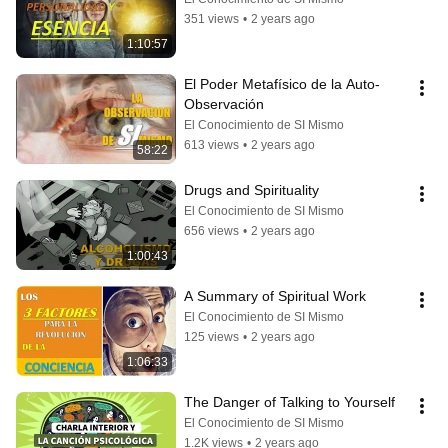
351 views
•
2 years ago
1:10:57
El Poder Metafísico de la Auto-
Observación
El Conocimiento de SI Mismo
613 views
•
2 years ago
58:22
Drugs and Spirituality
El Conocimiento de SI Mismo
656 views
•
2 years ago
1:00:43
A Summary of Spiritual Work
El Conocimiento de SI Mismo
125 views
•
2 years ago
1:06:33
The Danger of Talking to Yourself
El Conocimiento de SI Mismo
1.2K views
•
2 years ago