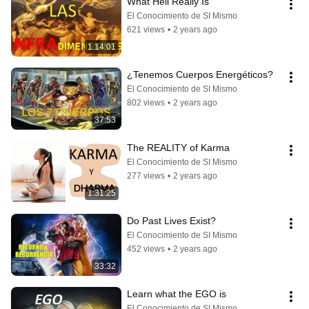
What Hell Really Is
El Conocimiento de SI Mismo
621 views
•
2 years ago
1:14:01
¿Tenemos Cuerpos Energéticos?
El Conocimiento de SI Mismo
802 views
•
2 years ago
37:53
The REALITY of Karma
El Conocimiento de SI Mismo
277 views
•
2 years ago
1:31:25
Do Past Lives Exist?
El Conocimiento de SI Mismo
452 views
•
2 years ago
33:32
Learn what the EGO is
El Conocimiento de SI Mismo