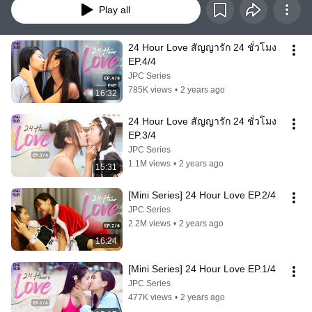
Play all
24 Hour Love สัญญารัก 24 ชั่วโมง 
EP.4/4
JPC Series
785K views
•
2 years ago
16:32
24 Hour Love สัญญารัก 24 ชั่วโมง 
EP.3/4
JPC Series
1.1M views
•
2 years ago
15:31
[Mini Series] 24 Hour Love EP.2/4
JPC Series
2.2M views
•
2 years ago
16:24
[Mini Series] 24 Hour Love EP.1/4
JPC Series
477K views
•
2 years ago