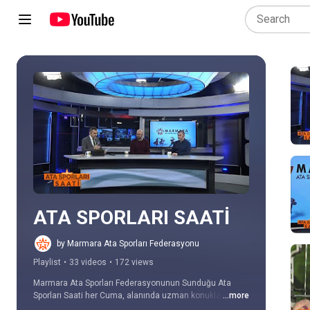
Play all
ATA SPORLARI SAATİ
by Marmara Ata Sporları Federasyonu
Playlist
•
33 videos
•
172 views
Marmara Ata Sporları Federasyonunun Sunduğu Ata 
Sporları Saati her Cuma, alanında uzman konukları ve 
...more
renkli konuları ile Yaban TV, Digiturk 189. kanalda.