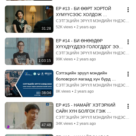
EP #13 - БИ ӨӨРТ ХОРТОЙ 
ХҮМҮҮСЭЭС ХОЛДОЖ 
ЧАДАХГҮЙ БАЙНА!
СЭТГЭЦИЙН ЭРҮҮЛ МЭНДИЙН ҮНДЭСНИЙ ТӨВ
52K views
•
2 years ago
31:28
EP #14 - БИ ӨНӨӨДӨР 
ХҮҮХДҮҮДДЭЭ ГОЛОГДДОГ ЭЭЖ 
БОЛЧИХСОН!
СЭТГЭЦИЙН ЭРҮҮЛ МЭНДИЙН ҮНДЭСНИЙ ТӨВ
99K views
•
2 years ago
1:03:15
Сэтгэцийн эрүүл мэндийн 
боловсрол яагаад хүн бүрд 
хэрэгтэй вэ?
СЭТГЭЦИЙН ЭРҮҮЛ МЭНДИЙН ҮНДЭСНИЙ ТӨВ
8K views
•
2 years ago
38:04
EP #15 - НАМАЙГ ХЭТЭРХИЙ 
САЙН ХҮН БОЛГОХ ГЭЖ 
ХИЧЭЭДЭГ БАЙСАН
СЭТГЭЦИЙН ЭРҮҮЛ МЭНДИЙН ҮНДЭСНИЙ ТӨВ
34K views
•
2 years ago
47:48