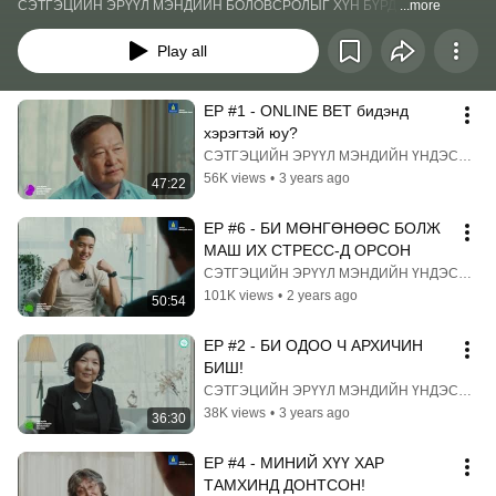
СЭТГЭЦИЙН ЭРҮҮЛ МЭНДИЙН БОЛОВСРОЛЫГ ХҮН БҮРД.
...more
Play all
EP #1 - ONLINE BET бидэнд 
хэрэгтэй юу?
СЭТГЭЦИЙН ЭРҮҮЛ МЭНДИЙН ҮНДЭСНИЙ ТӨВ
56K views
•
3 years ago
47:22
EP #6 - БИ МӨНГӨНӨӨС БОЛЖ 
МАШ ИХ СТРЕСС-Д ОРСОН
СЭТГЭЦИЙН ЭРҮҮЛ МЭНДИЙН ҮНДЭСНИЙ ТӨВ
101K views
•
2 years ago
50:54
EP #2 - БИ ОДОО Ч АРХИЧИН 
БИШ!
СЭТГЭЦИЙН ЭРҮҮЛ МЭНДИЙН ҮНДЭСНИЙ ТӨВ
38K views
•
3 years ago
36:30
EP #4 - МИНИЙ ХҮҮ ХАР 
ТАМХИНД ДОНТСОН!