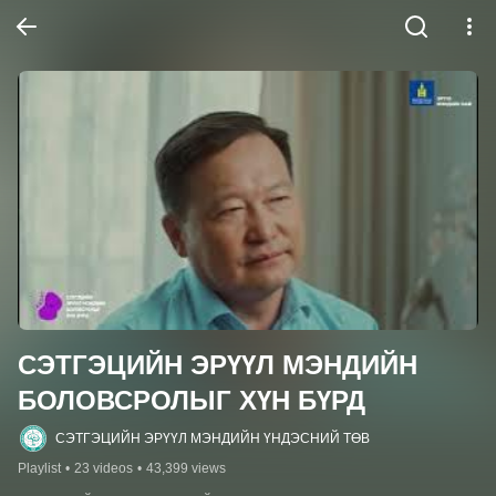
СЭТГЭЦИЙН ЭРҮҮЛ МЭНДИЙН 
БОЛОВСРОЛЫГ ХҮН БҮРД
СЭТГЭЦИЙН ЭРҮҮЛ МЭНДИЙН ҮНДЭСНИЙ ТӨВ
Playlist
•
23 videos
•
43,399 views