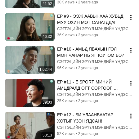
30K views
•
2 years ago
41:52
EP #9 - ЭЭЖ ААВЫНХАА ХУВЬД 
МУУ ОХИН МЭТ САНАГДДАГ
СЭТГЭЦИЙН ЭРҮҮЛ МЭНДИЙН ҮНДЭСНИЙ ТӨВ
36K views
•
2 years ago
46:32
EP #10 - АМЬД ЯВАХЫН ГОЛ 
МӨН ЧАНАР НЬ ЯГ ЮУ ЮМ БЭ?
СЭТГЭЦИЙН ЭРҮҮЛ МЭНДИЙН ҮНДЭСНИЙ ТӨВ
96K views
•
2 years ago
1:02:44
EP #11 - E SPORT МИНИЙ 
АМЬДРАЛД ОГТ СӨРГӨӨГ 
НӨЛӨӨЛЖ БАЙГААГҮЙ!
СЭТГЭЦИЙН ЭРҮҮЛ МЭНДИЙН ҮНДЭСНИЙ ТӨВ
25K views
•
2 years ago
59:03
EP #12 - БИ УЛААНБААТАР 
ХОТЫГ ҮЗЭН ЯДСАН!
СЭТГЭЦИЙН ЭРҮҮЛ МЭНДИЙН ҮНДЭСНИЙ ТӨВ
52K views
•
2 years ago
53:13