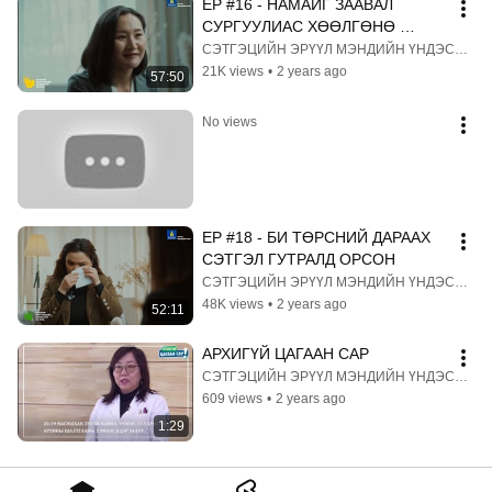
EP #16 - НАМАЙГ ЗААВАЛ 
СУРГУУЛИАС ХӨӨЛГӨНӨ 
ГЭСЭН!
СЭТГЭЦИЙН ЭРҮҮЛ МЭНДИЙН ҮНДЭСНИЙ ТӨВ
21K views
•
2 years ago
57:50
No views
EP #18 - БИ ТӨРСНИЙ ДАРААХ 
СЭТГЭЛ ГУТРАЛД ОРСОН
СЭТГЭЦИЙН ЭРҮҮЛ МЭНДИЙН ҮНДЭСНИЙ ТӨВ
48K views
•
2 years ago
52:11
АРХИГҮЙ ЦАГААН САР
СЭТГЭЦИЙН ЭРҮҮЛ МЭНДИЙН ҮНДЭСНИЙ ТӨВ
609 views
•
2 years ago
1:29