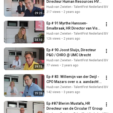
Directeur Human Resources HVO-
Querido
Huub van Zwieten - TalentFirst Nederland BV
217 views
•
2 years ago
29:25
Ep # 91 Myrthe Hanssen-
Smalbraak, HR Director van Visma 
| Raet
Huub van Zwieten - TalentFirst Nederland BV
126 views
•
2 years ago
34:10
Ep # 90 Joost Sluijs, Directeur 
P&O / CHRO @ UMC Utrecht
Huub van Zwieten - TalentFirst Nederland BV
77 views
•
2 years ago
39:15
Ep # 83: Willemijn van der Deijl - 
CPO Mazars over o.a. aandacht 
als currency
Huub van Zwieten - TalentFirst Nederland BV
142 views
•
3 years ago
25:26
Ep #87 Blerim Mustafa, HR 
Directeur van de Circular IT Group