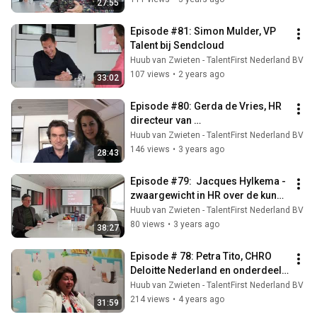
27:55
Episode #81: Simon Mulder, VP 
Talent bij Sendcloud
Huub van Zwieten - TalentFirst Nederland BV
107 views
•
2 years ago
33:02
Episode #80: Gerda de Vries, HR 
directeur van 
rechtsbijstandsverzekeraar Arag
Huub van Zwieten - TalentFirst Nederland BV
146 views
•
3 years ago
28:43
Episode #79:  Jacques Hylkema - 
zwaargewicht in HR over de kunst 
van het reorganiseren
Huub van Zwieten - TalentFirst Nederland BV
80 views
•
3 years ago
38:27
Episode # 78: Petra Tito, CHRO 
Deloitte Nederland en onderdeel 
van het Executive Commitee
Huub van Zwieten - TalentFirst Nederland BV
214 views
•
4 years ago
31:59