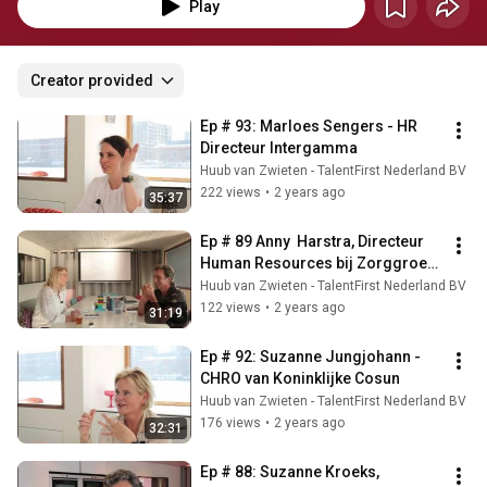
en hoe pakken ze dat in de praktijk aan? Luister mee en leer!
Play
Creator provided
Ep # 93: Marloes Sengers - HR 
Directeur Intergamma
Huub van Zwieten - TalentFirst Nederland BV
222 views
•
2 years ago
35:37
Ep # 89 Anny  Harstra, Directeur 
Human Resources bij Zorggroep 
Alliade
Huub van Zwieten - TalentFirst Nederland BV
122 views
•
2 years ago
31:19
Ep # 92: Suzanne Jungjohann - 
CHRO van Koninklijke Cosun
Huub van Zwieten - TalentFirst Nederland BV
176 views
•
2 years ago
32:31
Ep # 88: Suzanne Kroeks, 