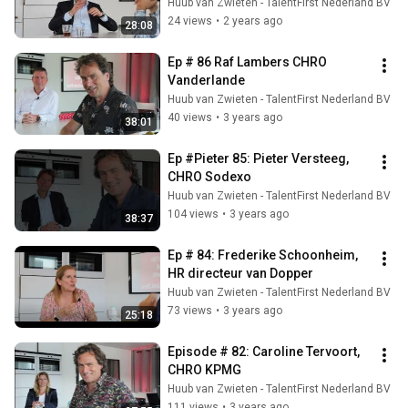
Huub van Zwieten - TalentFirst Nederland BV
24 views
•
2 years ago
28:08
Ep # 86 Raf Lambers CHRO 
Vanderlande
Huub van Zwieten - TalentFirst Nederland BV
40 views
•
3 years ago
38:01
Ep #Pieter 85: Pieter Versteeg, 
CHRO Sodexo
Huub van Zwieten - TalentFirst Nederland BV
104 views
•
3 years ago
38:37
Ep # 84: Frederike Schoonheim, 
HR directeur van Dopper
Huub van Zwieten - TalentFirst Nederland BV
73 views
•
3 years ago
25:18
Episode # 82: Caroline Tervoort, 
CHRO KPMG
Huub van Zwieten - TalentFirst Nederland BV
111 views
•
3 years ago