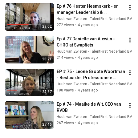
Ep # 76 Hester Heemskerk - sr 
manager Leadership & 
Employability -  Johnson & 
Huub van Zwieten - TalentFirst Nederland BV
Johnson
272 views
•
4 years ago
29:02
Ep # 77 Danielle van Alewijn - 
CHRO at Swapfiets
Huub van Zwieten - TalentFirst Nederland BV
214 views
•
4 years ago
28:21
EP # 75 - Leone Groote Woortman 
- Bestuurder Professionele 
Diensten Parnassia groep
Huub van Zwieten - TalentFirst Nederland BV
190 views
•
4 years ago
24:37
Ep # 74 - Maaike de Wit, CEO van 
RVDB
Huub van Zwieten - TalentFirst Nederland BV
267 views
•
4 years ago
27:46