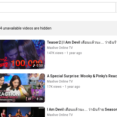
4 unavailable videos are hidden
Teaser2 | I Am Devil เตือนแล้วนะ... ว่าฉัน
Maxlive Online TV
147K views
•
1 year ago
0:50
A Special Surprise: Mooky & Pinky’s React
Maxlive Online TV
17K views
•
1 year ago
8:26
I Am Devil เตือนแล้วนะ... ว่าฉันร้าย Season
Maxlive Online TV