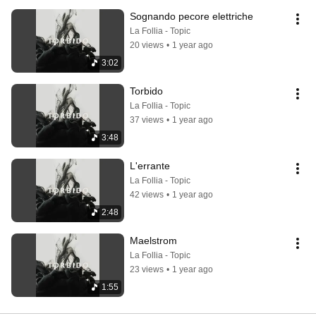
Sognando pecore elettriche
La Follia - Topic
20 views
•
1 year ago
3:02
Torbido
La Follia - Topic
37 views
•
1 year ago
3:48
L'errante
La Follia - Topic
42 views
•
1 year ago
2:48
Maelstrom
La Follia - Topic
23 views
•
1 year ago
1:55