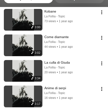
Kobane
La Follia - Topic
73 views
•
1 year ago
3:00
Come diamante
La Follia - Topic
44 views
•
1 year ago
3:02
La culla di Giuda
La Follia - Topic
20 views
•
1 year ago
3:34
Anime di serpi
La Follia - Topic
16 views
•
1 year ago
3:17