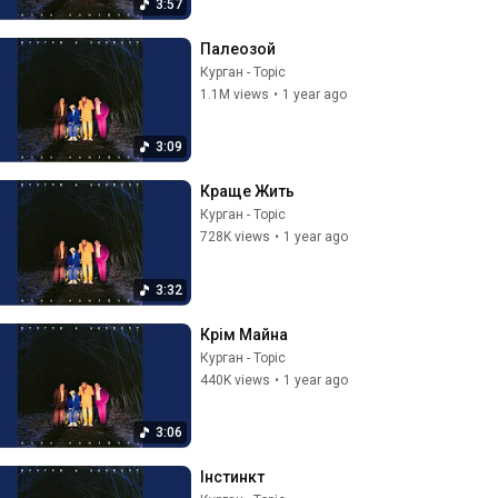
3:57
Палеозой
Курган - Topic
1.1M views
•
1 year ago
3:09
Краще Жить
Курган - Topic
728K views
•
1 year ago
3:32
Крім Майна
Курган - Topic
440K views
•
1 year ago
3:06
Інстинкт