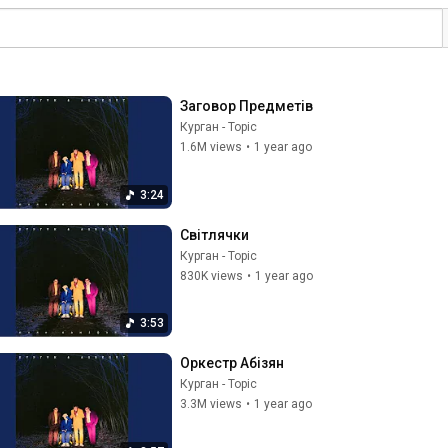
Заговор Предметів
Курган - Topic
1.6M views
•
1 year ago
3:24
Світлячки
Курган - Topic
830K views
•
1 year ago
3:53
Оркестр Абізян
Курган - Topic
3.3M views
•
1 year ago