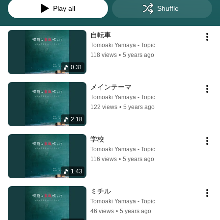
Play all
Shuffle
自転車
Tomoaki Yamaya - Topic
118 views
•
5 years ago
0:31
メインテーマ
Tomoaki Yamaya - Topic
122 views
•
5 years ago
2:18
学校
Tomoaki Yamaya - Topic
116 views
•
5 years ago
1:43
ミチル
Tomoaki Yamaya - Topic
46 views
•
5 years ago