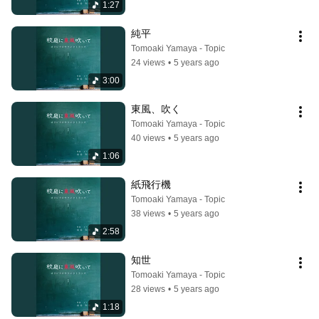
1:27
純平
Tomoaki Yamaya - Topic
24 views
•
5 years ago
3:00
東風、吹く
Tomoaki Yamaya - Topic
40 views
•
5 years ago
1:06
紙飛行機
Tomoaki Yamaya - Topic
38 views
•
5 years ago
2:58
知世
Tomoaki Yamaya - Topic
28 views
•
5 years ago
1:18