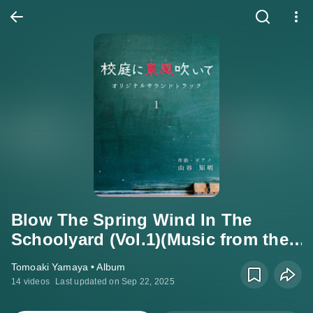
Blow The Spring Wind In The
Schoolyard (Vol.1)(Music from the
Motion Picture)
Tomoaki Yamaya • Album
14 videos
Last updated on Sep 22, 2025