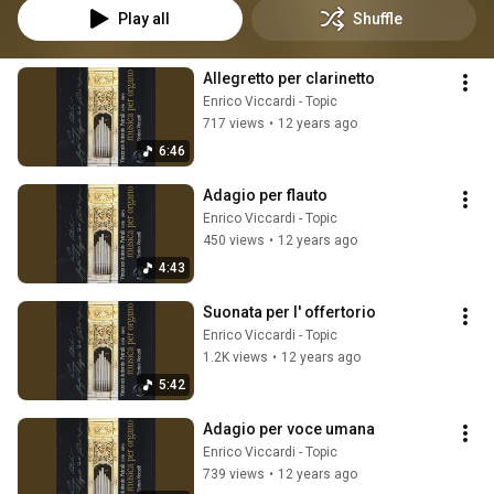
Play all
Shuffle
Allegretto per clarinetto
Enrico Viccardi - Topic
717 views
•
12 years ago
6:46
Adagio per flauto
Enrico Viccardi - Topic
450 views
•
12 years ago
4:43
Suonata per l' offertorio
Enrico Viccardi - Topic
1.2K views
•
12 years ago
5:42
Adagio per voce umana
Enrico Viccardi - Topic
739 views
•
12 years ago