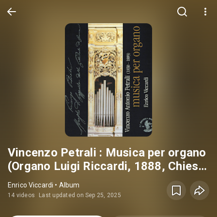
Vincenzo Petrali : Musica per organo
(Organo Luigi Riccardi, 1888, Chiesa
SS. Bartolomeo e Martino,
Enrico Viccardi • Album
Casalpusterlengo, Lodi, Italy)
14 videos
Last updated on Sep 25, 2025