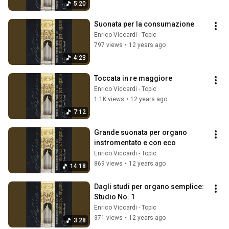
5:20
Suonata per la consumazione
Enrico Viccardi - Topic
797 views
•
12 years ago
4:23
Toccata in re maggiore
Enrico Viccardi - Topic
1.1K views
•
12 years ago
7:12
Grande suonata per organo 
instromentato e con eco
Enrico Viccardi - Topic
869 views
•
12 years ago
14:18
Dagli studi per organo semplice: 
Studio No. 1
Enrico Viccardi - Topic
371 views
•
12 years ago
3:28