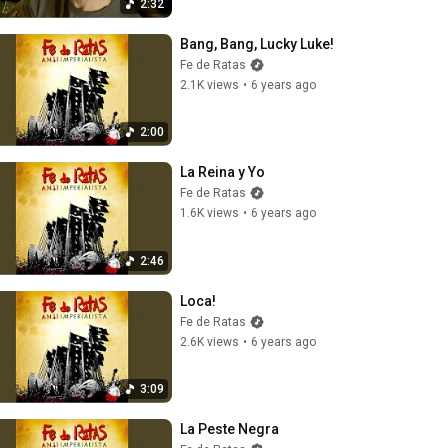
2:32
Bang, Bang, Lucky Luke!
Fe de Ratas
2.1K views
•
6 years ago
2:00
La Reina y Yo
Fe de Ratas
1.6K views
•
6 years ago
2:46
Loca!
Fe de Ratas
2.6K views
•
6 years ago
3:09
La Peste Negra