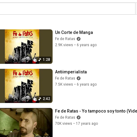
Un Corte de Manga
Fe de Ratas
2.9K views
•
6 years ago
1:28
Antiimperialista
Fe de Ratas
7.5K views
•
6 years ago
2:42
Fe de Ratas - Yo tampoco soy tonto (Video
Fe de Ratas
70K views
•
17 years ago