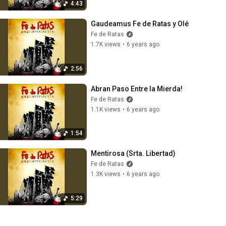
4:43
Gaudeamus Fe de Ratas y Olé
Fe de Ratas
1.7K views
•
6 years ago
2:56
Abran Paso Entre la Mierda!
Fe de Ratas
1.1K views
•
6 years ago
1:54
Mentirosa (Srta. Libertad)
Fe de Ratas
1.3K views
•
6 years ago
5:29