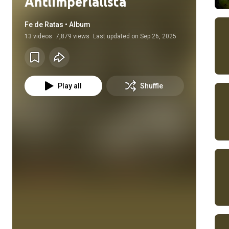
Antiimperialista
Fe de Ratas • Album
13
videos
7,879 views
Last updated on
Sep 26, 2025
Play all
Shuffle