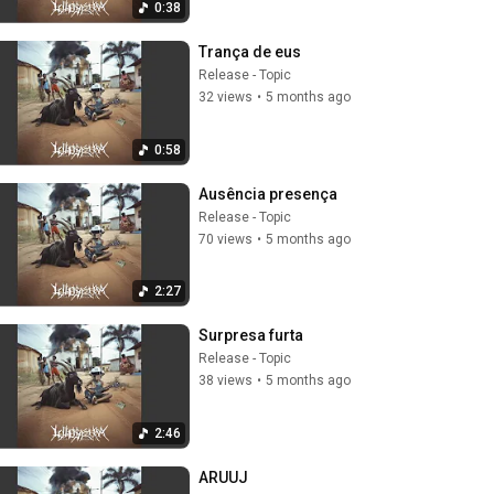
0:38
Trança de eus
Release - Topic
32 views
•
5 months ago
0:58
Ausência presença
Release - Topic
70 views
•
5 months ago
2:27
Surpresa furta
Release - Topic
38 views
•
5 months ago
2:46
ARUUJ