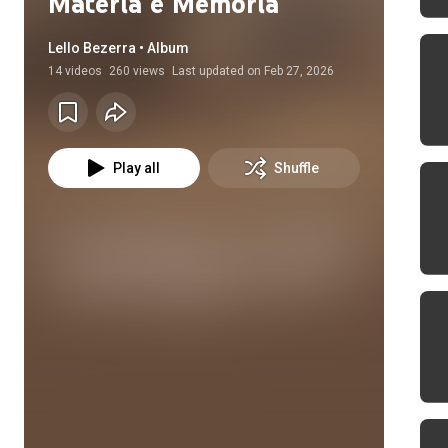
Matéria e Memória
Lello Bezerra • Album
14
videos
260 views
Last updated on
Feb 27, 2026
Play all
Shuffle