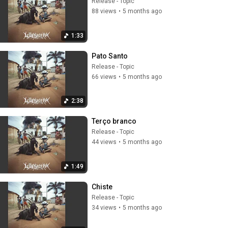
Release - Topic
88 views
•
5 months ago
1:33
Pato Santo
Release - Topic
66 views
•
5 months ago
2:38
Terço branco
Release - Topic
44 views
•
5 months ago
1:49
Chiste
Release - Topic
34 views
•
5 months ago