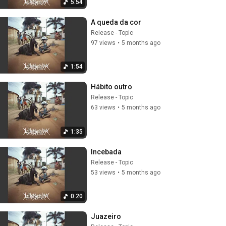
5:54
A queda da cor
Release - Topic
97 views
•
5 months ago
1:54
Hábito outro
Release - Topic
63 views
•
5 months ago
1:35
Incebada
Release - Topic
53 views
•
5 months ago
0:20
Juazeiro