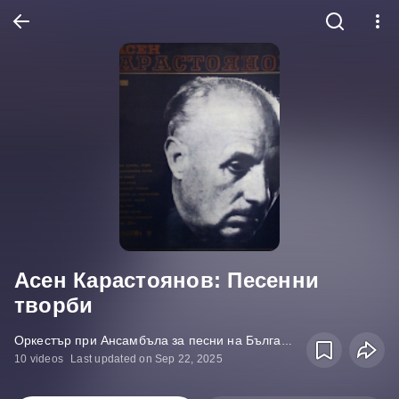
Асен Карастоянов: Песенни
творби
Оркестър при Ансамбъла за песни на Българското Радио и Телевизия, Ансамбъл за песни на Българското Радио и Телевизия, Ансамбъл на Българската народна армия, Генко Генов • Album
10 videos
Last updated on Sep 22, 2025