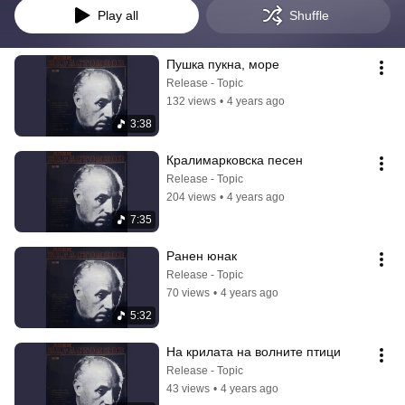
Play all
Shuffle
Пушка пукна, море
Release - Topic
132 views
•
4 years ago
3:38
Кралимарковска песен
Release - Topic
204 views
•
4 years ago
7:35
Ранен юнак
Release - Topic
70 views
•
4 years ago
5:32
На крилата на волните птици
Release - Topic
43 views
•
4 years ago