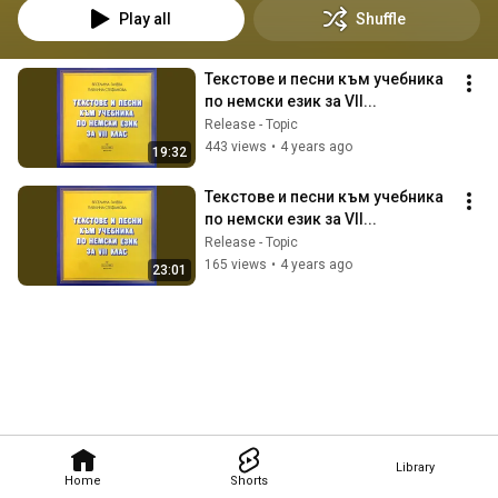
Play all
Shuffle
Текстове и песни към учебника 
по немски език за VII...
Release - Topic
443 views
•
4 years ago
19:32
Текстове и песни към учебника 
по немски език за VII...
Release - Topic
165 views
•
4 years ago
23:01
Library
Home
Shorts