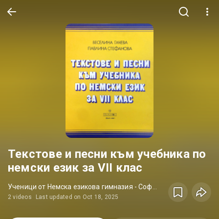
Текстове и песни към учебника по
немски език за VII клас
Ученици от Немска езикова гимназия - София, Р. Боон, И. Рихтер, К. Щегер • Album
2 videos
Last updated on Oct 18, 2025