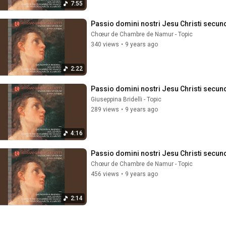
7:55
Passio domini nostri Jesu Christi sec
Chœur de Chambre de Namur - Topic
340 views
•
9 years ago
2:22
Passio domini nostri Jesu Christi secu
Giuseppina Bridelli - Topic
289 views
•
9 years ago
4:16
Passio domini nostri Jesu Christi sec
Chœur de Chambre de Namur - Topic
456 views
•
9 years ago
2:14