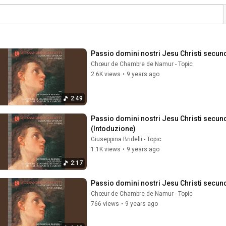
Passio domini nostri Jesu Christi secu
Chœur de Chambre de Namur - Topic
2.6K views
•
9 years ago
2:49
Passio domini nostri Jesu Christi secun
(Intoduzione)
Giuseppina Bridelli - Topic
1.1K views
•
9 years ago
2:17
Passio domini nostri Jesu Christi secu
Chœur de Chambre de Namur - Topic
766 views
•
9 years ago