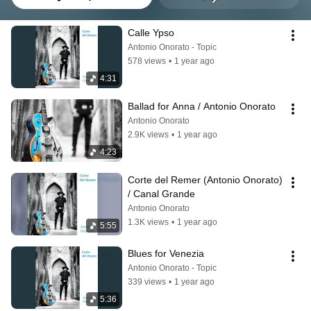
Calle Ypso
Antonio Onorato - Topic
578 views
•
1 year ago
4:31
Ballad for Anna / Antonio Onorato
Antonio Onorato
2.9K views
•
1 year ago
4:23
Corte del Remer (Antonio Onorato) 
/ Canal Grande
Antonio Onorato
1.3K views
•
1 year ago
5:55
Blues for Venezia
Antonio Onorato - Topic
339 views
•
1 year ago
5:36