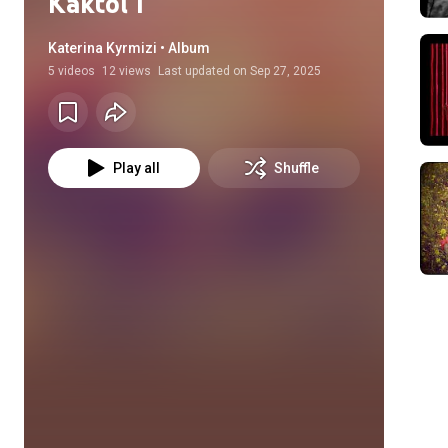
Kaktoi I
Katerina Kyrmizi • Album
5
videos
12 views
Last updated on
Sep 27, 2025
Play all
Shuffle