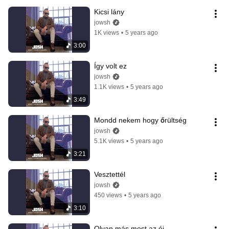
Kicsi lány
jowsh
1K views
•
5 years ago
3:00
Így volt ez
jowsh
1.1K views
•
5 years ago
3:49
Mondd nekem hogy őrültség
jowsh
5.1K views
•
5 years ago
3:21
Vesztettél
jowsh
450 views
•
5 years ago
3:10
Olyan más most az éj