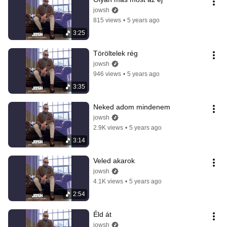
jowsh
815 views
•
5 years ago
3:25
Töröltelek rég
jowsh
946 views
•
5 years ago
3:35
Neked adom mindenem
jowsh
2.9K views
•
5 years ago
3:14
Veled akarok
jowsh
4.1K views
•
5 years ago
2:54
Éld át
jowsh