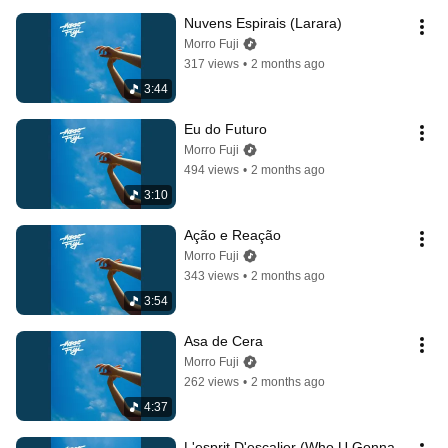
Nuvens Espirais (Larara)
Morro Fuji
317 views
•
2 months ago
3:44
Eu do Futuro
Morro Fuji
494 views
•
2 months ago
3:10
Ação e Reação
Morro Fuji
343 views
•
2 months ago
3:54
Asa de Cera
Morro Fuji
262 views
•
2 months ago
4:37
L'esprit D'escalier (Who U Gonna 