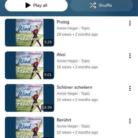
Play all
Shuffle
Prolog
Annie Heger - Topic
29 views
•
2 months ago
5:29
Ahoi
Annie Heger - Topic
16 views
•
2 months ago
5:01
Schöner scheitern
Annie Heger - Topic
16 views
•
2 months ago
16:39
Berührt
Annie Heger - Topic
20 views
•
2 months ago