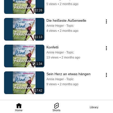
5 views
•
2 months ago
22:26
Die heißeste Außenwelle
Annie Heger - Topic
4 views
•
2 months ago
11:13
Konfetti
Annie Heger - Topic
13 views
•
2 months ago
1:34
Sein Herz an etwas hängen
Annie Heger - Topic
9 views
•
2 months ago
17:42
Library
Home
Shorts