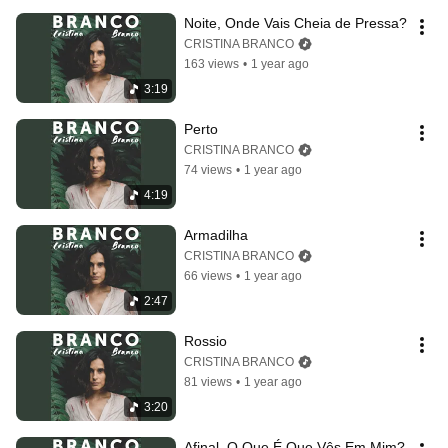
Noite, Onde Vais Cheia de Pressa?
CRISTINA BRANCO
163 views
•
1 year ago
3:19
Perto
CRISTINA BRANCO
74 views
•
1 year ago
4:19
Armadilha
CRISTINA BRANCO
66 views
•
1 year ago
2:47
Rossio
CRISTINA BRANCO
81 views
•
1 year ago
3:20
Afinal, O Que É Que Vês Em Mim?