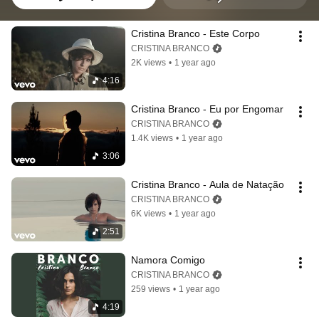
Cristina Branco - Este Corpo
CRISTINA BRANCO
2K views
•
1 year ago
4:16
Cristina Branco - Eu por Engomar
CRISTINA BRANCO
1.4K views
•
1 year ago
3:06
Cristina Branco - Aula de Natação
CRISTINA BRANCO
6K views
•
1 year ago
2:51
Namora Comigo
CRISTINA BRANCO
259 views
•
1 year ago
4:19