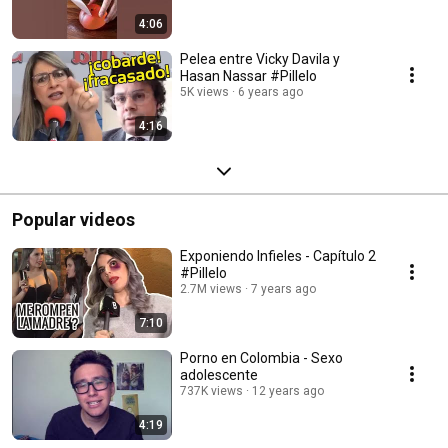
4:06
Pelea entre Vicky Davila y
Hasan Nassar #Pillelo
5K views
6 years ago
4:16
Popular videos
Exponiendo Infieles - Capítulo 2
#Pillelo
2.7M views
7 years ago
7:10
Porno en Colombia - Sexo
adolescente
737K views
12 years ago
4:19