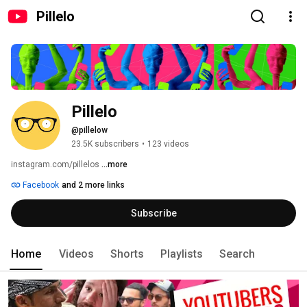
Pillelo
Pillelo
@pillelow
23.5K subscribers
•
123 videos
instagram.com/pillelos 
...more
Facebook
and 2 more links
Subscribe
Home
Videos
Shorts
Playlists
Search