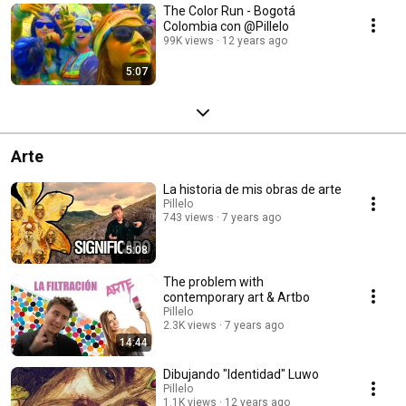
The Color Run - Bogotá
Colombia con @Pillelo
99K views
12 years ago
5:07
Arte
La historia de mis obras de arte
Pillelo
743 views
7 years ago
5:08
The problem with
contemporary art & Artbo
Pillelo
2.3K views
7 years ago
14:44
Dibujando "Identidad" Luwo
Pillelo
1.1K views
12 years ago