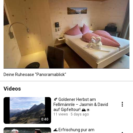
Deine Ruheoase "Panoramablick"
Videos
🍂 Goldener Herbst am
Fellimännle – Jasmin & David
auf Gipfeltour! 🏔️☀️
11 views
5 days ago
0:40
🌊 Erfrischung pur am