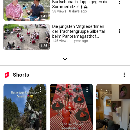
Burtschabach: Tipps gegen die
Sommerhitze! ☀️🏔️
58 views
8 days ago
1:41
Die jüngsten MitgliederInnen
der Trachtengruppe Silbertal
beim Panoramagasthof
Kristberg
146 views
1 year ago
1:26
Shorts