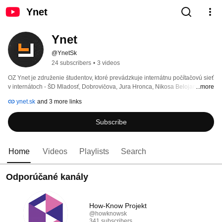
Ynet
Ynet
@YnetSk
24 subscribers
•
3 videos
OZ Ynet je združenie študentov, ktoré prevádzkuje internátnu počítačovú sieť 
v internátoch - ŠD Mladosť, Dobrovičova, Jura Hronca, Nikosa Belojanisa a 
...more
bloky H-L na Mladej Garde. 
ynet.sk
and 3 more links
Subscribe
Home
Videos
Playlists
Search
Odporúčané kanály
How-Know Projekt
@howknowsk
341 subscribers