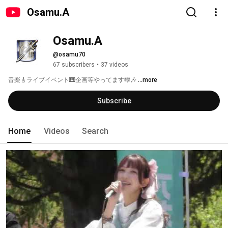
Osamu.A
Osamu.A
@osamu70
67 subscribers
•
37 videos
音楽🎸ライブイベント🎹企画等やってます🎼🎶 
...more
Subscribe
Home
Videos
Search