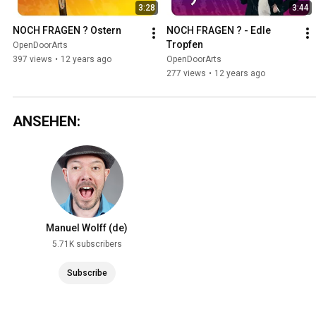
3:28
3:44
NOCH FRAGEN ? Ostern
NOCH FRAGEN ? - Edle 
Tropfen
OpenDoorArts
397 views
•
12 years ago
OpenDoorArts
277 views
•
12 years ago
ANSEHEN:
Manuel Wolff (de)
5.71K subscribers
Subscribe