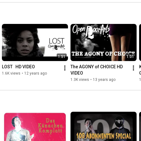
1:51
1:01
LOST   HD VIDEO
The AGONY of CHOICE HD 
VIDEO
1.6K views
•
12 years ago
1.3K views
•
13 years ago
1