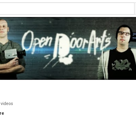
 videos
re