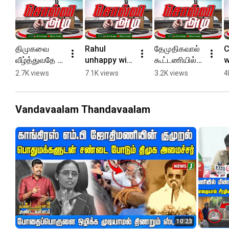
திமுகவை 
Rahul 
தேமுதிகவால் 
C
வீழ்த்துவதே 
unhappy with 
கூட்டணியில் 
w
பிரேமலதாவின் 
Selva 
சிக்கல்  | 
S
2.7K views
7.1K views
3.2K views
4
நோக்கம் | 
Perunthakai | 
NEWSJ
NEWSJ
NEWSJ
Vandavaalam Thandavaalam
10:23