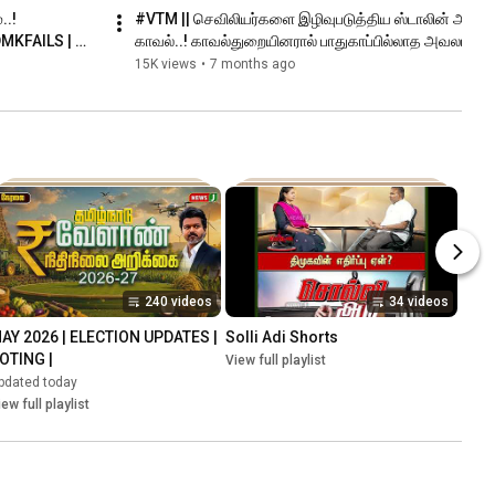
.! 
#VTM || செவிலியர்களை இழிவுபடுத்திய ஸ்டாலின் அரசு 
 DMKFAILS | 
காவல்..! காவல்துறையினரால் பாதுகாப்பில்லாத அவலம்
15K views
•
7 months ago
240 videos
34 videos
AY 2026 | ELECTION UPDATES | 
Solli Adi Shorts
OTING |
View full playlist
pdated today
iew full playlist