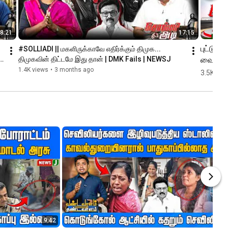
8:21
17:15
புட்டு புட்
#SOLLIADI || மகளிருக்காவே எதிர்க்கும் திமுக... 
வைத்த 
திமுகவின் திட்டமே இது தான் | DMK Fails | NEWSJ
முன்னால
1.4K views
•
3 months ago
3.5K vie
அதிகாரி 
NewsJ
9:42