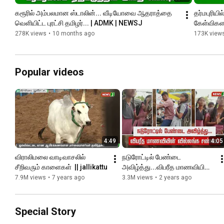
கரூரில் அம்பலமான ஸ்டாலின்... வீடியோவை ஆதராத்தை 
தர்மபுரிய
வெளியிட்ட புரட்சி தமிழர்... | ADMK | NEWSJ
கேள்விகளால
stamped
278K views
•
10 months ago
173K view
Popular videos
4:49
4:05
விராலிமலை வாடிவாசலில்  
நடுரோட்டில் பேண்டை 
சீறிவரும் காளைகள்  || jallikattu
அவிழ்த்து...விபரீத மாணவியின் 
வில்லங்க சண்டை | NewsJ
7.9M views
•
7 years ago
3.3M views
•
2 years ago
Special Story