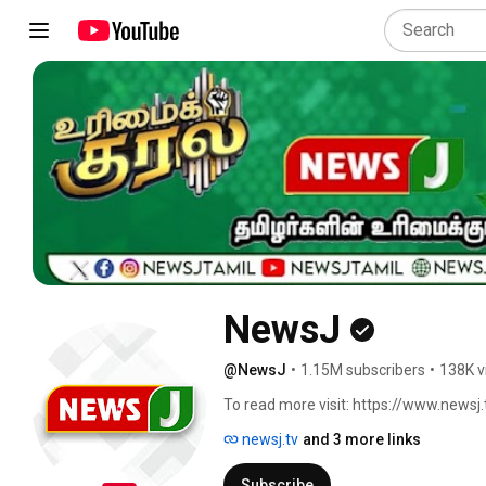
NewsJ
@NewsJ
•
1.15M subscribers
•
138K v
To read more visit: https://www.newsj.
newsj.tv
and 3 more links
Subscribe