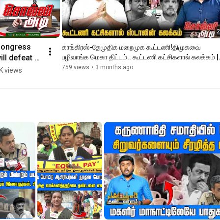
2
ongress 
காங்கிரஸ்-தேமுதிக மறைமுக கூட்டணி!திமுகவை 
ill defeat 
பழிவாங்க மெகா திட்டம்.. கூட்டணி கட்சிகளால் கலக்கம் | 
NEWSJ
talin | 
759 views
•
3 months ago
K views
NEWSJ