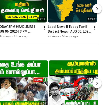
27:37
10:20
ODAY 3PM HEADLINES | 
Local News || Today Tamil 
UG 06, 2026 | 3 PM 
District News | AUG 06, 2026 
eadlines | Afternoon | 
| Local News || NewsJ
87 views
•
4 hours ago
75 views
•
5 hours ago
ewsJ Headlines
4:28