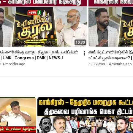
10:30
தல் களத்திற்கு வராது..திமுக - காங். பனிப்போர் 
காங் வேட்பாளர் தேர்வில் இழ
து | UMK | Congress | DMK | NEWSJ
உட்கட்சி பூசல் காரணமா?
•
4 months ago
593 views
•
4 months ago