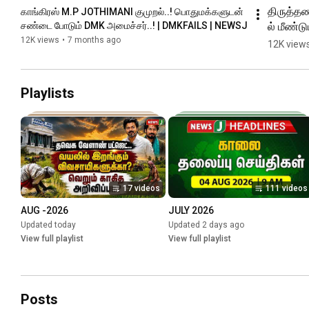
திருத்த
காங்கிரஸ் M.P JOTHIMANI குமுறல்..! பொதுமக்களுடன் 
ல் மீண்டும
சண்டை போடும் DMK அமைச்சர்..! | DMKFAILS | NEWSJ
மீண்டும் 
12K views
•
7 months ago
12K view
பயங்கரம்
சா 
போதையால
Playlists
சீரழியும் 
இளைஞர்க
சிறுவர்கள்
VTM
17 videos
111 videos
AUG -2026
JULY 2026
Updated today
Updated 2 days ago
View full playlist
View full playlist
Posts