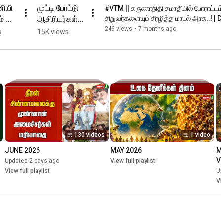
ணியி
முட்டி போட்டு 
#VTM || கருணாநிதி சமாதியில் போராட்டம்.
் 
ஆசிரியர்கள் 
சிறுவர்களையும் சீரழித்த மாடல் அரசு..! |
NEWSJ
நூதன 
246 views
•
7 months ago
s
15K views
..கஞ்
போராட்டம்..ஸ்
டாலினுக்கு 
் 
வாக்களித்த 
குற்றத்திற்காக 
ள், 
தண்டனை 
! | 
என குமுறல்!
130 videos
1 video
JUNE 2026
MAY 2026
M
V
Updated 2 days ago
View full playlist
View full playlist
U
V