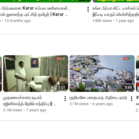
ில் அம்பலமான Karur சம்பவ உண்மைகள்... 
உங்க அப்பா கிட்ட யாச்சும்
் துளைத்த புரட்சித் தமிழர் | Karur 
இப்படி யாரும் விமர்சித்
e
s
•
10 months ago
145K views
•
1 year ago
1:01
3:44
முதலமைச்சரை நடிகர் 
சூரியனே மறையாத அதிசய நாடு
#
ரஜினிகாந்த் நேரில் சந்திப்பு || 
எ
3.1M views
•
6 years ago
Rajinikanth || Chief Minister
R
3.1M views
•
7 years ago
2
N