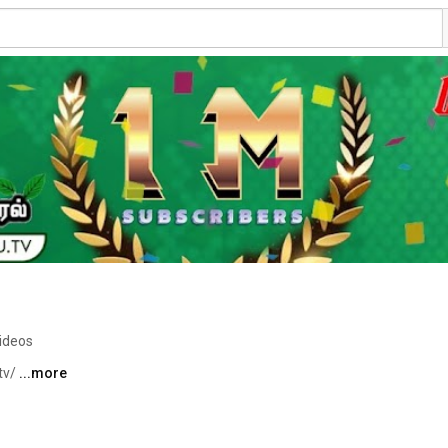
ideos
tv/ 
...more