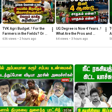
3:18
2:50
TVK Agri Budget..! For the 
UG Degree is Now 4 Years..! 
T
Farmers in the Fields? Or 
What Are the Pros and 
A
Just Paper 
Cons? | UG Degree | College 
H
636 views
•
2 hours ago
64 views
•
3 hours ago
5
Announcements? | TN Agri 
| Higher Education ...
N
Budget 2026
32:34