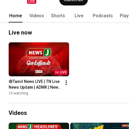
LIVE
Home
Videos
Shorts
Live
Podcasts
Play
Live now
LIVE
🔴Tamil News LIVE | TN Live 
News Update | ADMK | News 
J
10 watching
Videos