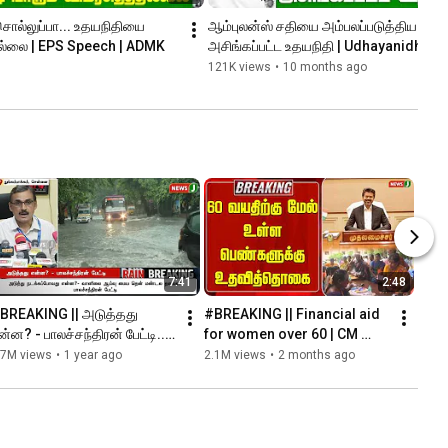
 சொல்லுப்பா... உதயநிதியை 
ஆம்புலன்ஸ் சதியை அம்பலப்படுத்திய புரட்சித
ததில்லை | EPS Speech | ADMK
அசிங்கப்பட்ட உதயநிதி | Udhayanidhi | 
121K views
•
10 months ago
7:41
2:48
BREAKING || அடுத்தது 
#BREAKING || Financial aid 
ன்ன? - பாலச்சந்திரன் பேட்டி..! | 
for women over 60 | CM 
AIN | WEATHER | CHENNAI | 
Vijay | Magalir Urimai 
.7M views
•
1 year ago
2.1M views
•
2 months ago
EWSJ
Thogai | NewsJ