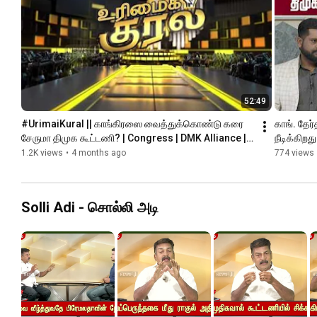
52:49
#UrimaiKural || காங்கிரஸை வைத்துக்கொண்டு கரை 
காங். தேர்
சேருமா திமுக கூட்டணி? | Congress | DMK Alliance | 
நீடிக்கிற
NEWSJ
1.2K views
•
4 months ago
774 views
Solli Adi - சொல்லி அடி